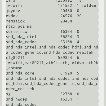
i915                 1236992  18

iwlwifi               151552  1 iwldvm

joydev                 20480  0

evdev                  24576  20

memstick               20480  1 
rtsx_pci_ms

serio_raw              16384  0

snd_hda_intel          36864  3

snd_hda_codec         135168  4 
snd_hda_intel,snd_hda_codec_hdmi,snd_hd
a_codec_generic,snd_hda_codec_realtek

cfg80211              589824  6 
iwlwifi,mac80211,ath9k,ath,iwldvm,ath9k
_common

snd_hda_core           81920  5 
snd_hda_intel,snd_hda_codec,snd_hda_cod
ec_hdmi,snd_hda_codec_generic,snd_hda_c
odec_realtek

sg                     32768  0

snd_hwdep              16384  1 
snd_hda_codec
