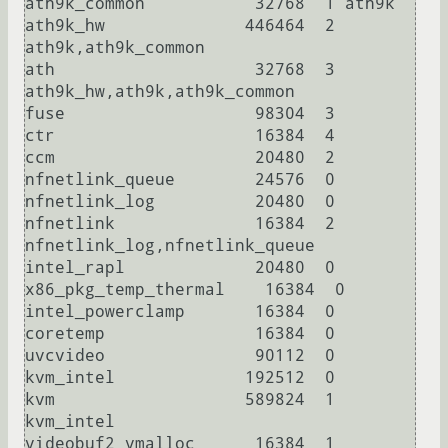
ath9k_common           32768  1 ath9k

ath9k_hw              446464  2 
ath9k,ath9k_common

ath                    32768  3 
ath9k_hw,ath9k,ath9k_common

fuse                   98304  3

ctr                    16384  4

ccm                    20480  2

nfnetlink_queue        24576  0

nfnetlink_log          20480  0

nfnetlink              16384  2 
nfnetlink_log,nfnetlink_queue

intel_rapl             20480  0

x86_pkg_temp_thermal    16384  0

intel_powerclamp       16384  0

coretemp               16384  0

uvcvideo               90112  0

kvm_intel             192512  0

kvm                   589824  1 
kvm_intel

videobuf2_vmalloc      16384  1 