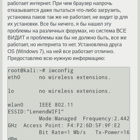
работает интернет. При чем браузер напрочь
отказывается даже пытаться что-либо загрузить,
установка паков так же не работает, не видит ip для
их установки. Все бы ничего, я бы нашел эту
проблемы на различных форумах, но система ВСЕ
ВИДИТ и проблемы как бы не должно быть, все же
работает, но интернета то нет. Установлена друга
OS (Windows 7), на ней все работает отлично.
Предоставляю всю нужную информацию:
root@kali:~# iwconfig

eth0      no wireless extensions.

lo        no wireless extensions.

wlan0     IEEE 802.11  
ESSID:"LenendWIFI"  

          Mode:Managed  Frequency:2.442 
GHz  Access Point: F4:F2:6D:5F:9F:E2   

          Bit Rate=1 Mb/s   Tx-Power=16 
dBm   
