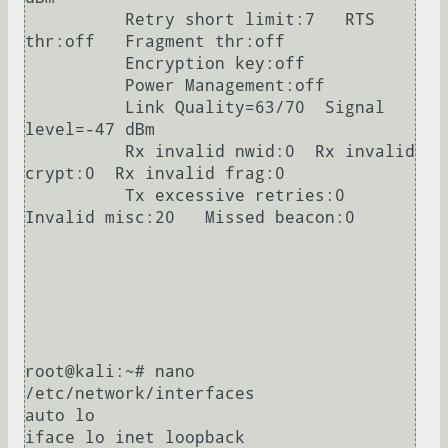
          Retry short limit:7   RTS 
thr:off   Fragment thr:off

          Encryption key:off

          Power Management:off

          Link Quality=63/70  Signal 
level=-47 dBm  

          Rx invalid nwid:0  Rx invalid 
crypt:0  Rx invalid frag:0

          Tx excessive retries:0  
Invalid misc:20   Missed beacon:0

root@kali:~# nano 
/etc/network/interfaces

auto lo

iface lo inet loopback
