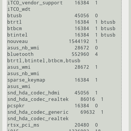
iTCO_vendor_support    16384  1 
iTCO_wdt

btusb                  45056  0

btrtl                  16384  1 btusb

btbcm                  16384  1 btusb

btintel                16384  1 btusb

nouveau              1544192  1

asus_nb_wmi            28672  0

bluetooth             552960  4 
btrtl,btintel,btbcm,btusb

asus_wmi               28672  1 
asus_nb_wmi

sparse_keymap          16384  1 
asus_wmi

snd_hda_codec_hdmi     45056  1

snd_hda_codec_realtek    86016  1

pcspkr                 16384  0

snd_hda_codec_generic    69632  1 
snd_hda_codec_realtek

rtsx_pci_ms            20480  0
