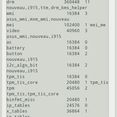
drm                   360448  11 
nouveau,i915,ttm,drm_kms_helper

wmi                    16384  3 
asus_wmi,mxm_wmi,nouveau

mei                   102400  1 mei_me

video                  40960  3 
asus_wmi,nouveau,i915

ac                     16384  0

battery                16384  0

button                 16384  2 
nouveau,i915

i2c_algo_bit           16384  2 
nouveau,i915

tpm_tis                16384  0

tpm_tis_core           20480  1 tpm_tis

tpm                    45056  2 
tpm_tis,tpm_tis_core

binfmt_misc            20480  1

ip_tables              24576  0

x_tables               36864  1 
ip_tables
