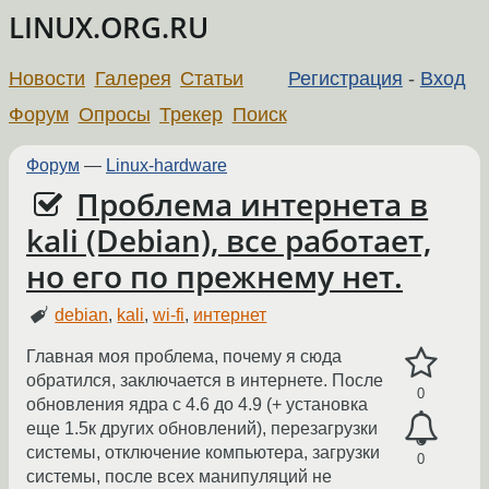
LINUX.ORG.RU
Новости
Галерея
Статьи
Регистрация
-
Вход
Форум
Опросы
Трекер
Поиск
Форум
—
Linux-hardware
Проблема интернета в
kali (Debian), все работает,
но его по прежнему нет.
debian
,
kali
,
wi-fi
,
интернет
Главная моя проблема, почему я сюда
обратился, заключается в интернете. После
0
обновления ядра с 4.6 до 4.9 (+ установка
еще 1.5к других обновлений), перезагрузки
системы, отключение компьютера, загрузки
0
системы, после всех манипуляций не