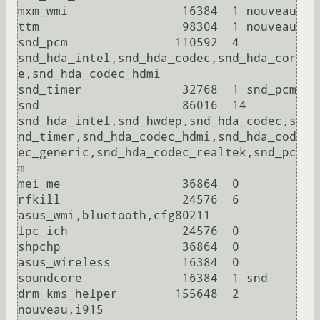
mxm_wmi                16384  1 nouveau

ttm                    98304  1 nouveau

snd_pcm               110592  4 
snd_hda_intel,snd_hda_codec,snd_hda_cor
e,snd_hda_codec_hdmi

snd_timer              32768  1 snd_pcm

snd                    86016  14 
snd_hda_intel,snd_hwdep,snd_hda_codec,s
nd_timer,snd_hda_codec_hdmi,snd_hda_cod
ec_generic,snd_hda_codec_realtek,snd_pc
m

mei_me                 36864  0

rfkill                 24576  6 
asus_wmi,bluetooth,cfg80211

lpc_ich                24576  0

shpchp                 36864  0

asus_wireless          16384  0

soundcore              16384  1 snd

drm_kms_helper        155648  2 
nouveau,i915
