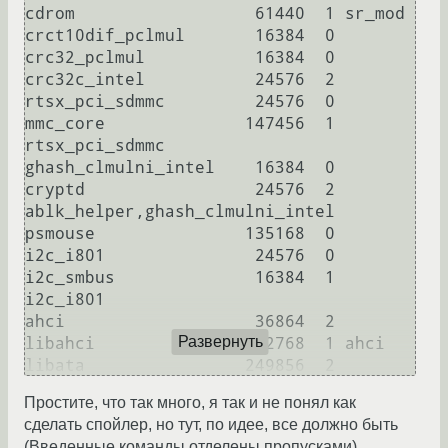
cdrom                  61440  1 sr_mod

crct10dif_pclmul       16384  0

crc32_pclmul           16384  0

crc32c_intel           24576  2

rtsx_pci_sdmmc         24576  0

mmc_core              147456  1 
rtsx_pci_sdmmc

ghash_clmulni_intel    16384  0

cryptd                 24576  2 
ablk_helper,ghash_clmulni_intel

psmouse               135168  0

i2c_i801               24576  0

i2c_smbus              16384  1 
i2c_i801

ahci                   36864  2

Развернуть
libahci                32768  1 ahci

libata                249856  2 
ahci,libahci

Простите, что так много, я так и не понял как
scsi_mod              225280  4 
сделать спойлер, но тут, по идее, все должно быть
sd_mod,libata,sr_mod,sg

(Введенные команды отделены пропусками) .