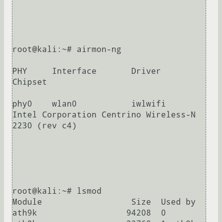
root@kali:~# airmon-ng

PHY	Interface	Driver		
Chipset

phy0	wlan0		iwlwifi		
Intel Corporation Centrino Wireless-N 
2230 (rev c4)

root@kali:~# lsmod

Module                  Size  Used by

ath9k                  94208  0
