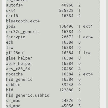
autofs4                40960  2

ext4                  585728  1

crc16                  16384  2 
bluetooth,ext4

jbd2                  106496  1 ext4

crc32c_generic         16384  0

fscrypto               28672  1 ext4

ecb                    16384  0

lrw                    16384  0

gf128mul               16384  1 lrw

glue_helper            16384  0

ablk_helper            16384  0

aes_x86_64             20480  4

mbcache                16384  2 ext4

hid_generic            16384  0

usbhid                 53248  0

hid                   122880  2 
hid_generic,usbhid

sr_mod                 24576  0

sd_mod                 45056  3
