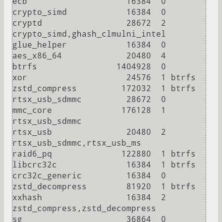
ecb                    16384  0

crypto_simd            16384  0

cryptd                 28672  2 
crypto_simd,ghash_clmulni_intel

glue_helper            16384  0

aes_x86_64             20480  4

btrfs                1404928  0

xor                    24576  1 btrfs

zstd_compress         172032  1 btrfs

rtsx_usb_sdmmc         28672  0

mmc_core              176128  1 
rtsx_usb_sdmmc

rtsx_usb               20480  2 
rtsx_usb_sdmmc,rtsx_usb_ms

raid6_pq              122880  1 btrfs

libcrc32c              16384  1 btrfs

crc32c_generic         16384  0

zstd_decompress        81920  1 btrfs

xxhash                 16384  2 
zstd_compress,zstd_decompress

sg                     36864  0
