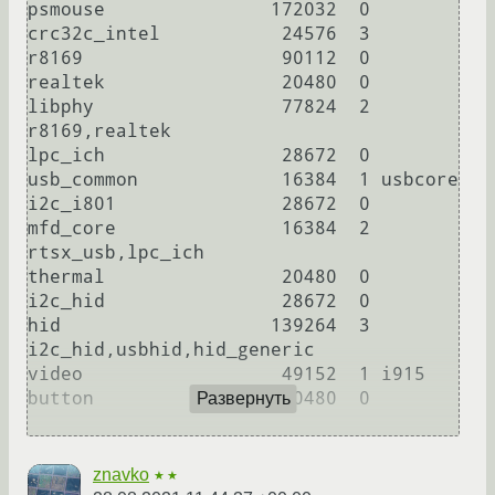
psmouse               172032  0

crc32c_intel           24576  3

r8169                  90112  0

realtek                20480  0

libphy                 77824  2 
r8169,realtek

lpc_ich                28672  0

usb_common             16384  1 usbcore

i2c_i801               28672  0

mfd_core               16384  2 
rtsx_usb,lpc_ich

thermal                20480  0

i2c_hid                28672  0

hid                   139264  3 
i2c_hid,usbhid,hid_generic

video                  49152  1 i915

button                 20480  0

Развернуть
znavko
★★