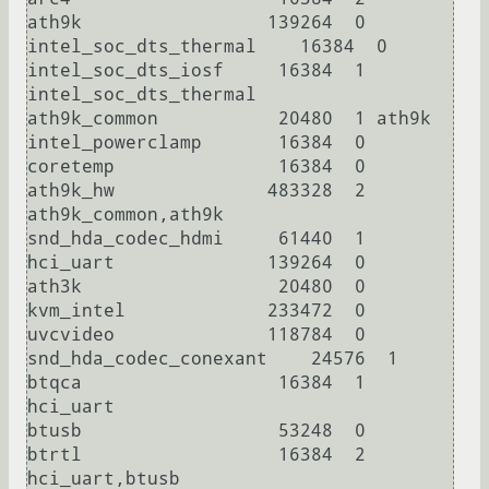
ath9k                 139264  0

intel_soc_dts_thermal    16384  0

intel_soc_dts_iosf     16384  1 
intel_soc_dts_thermal

ath9k_common           20480  1 ath9k

intel_powerclamp       16384  0

coretemp               16384  0

ath9k_hw              483328  2 
ath9k_common,ath9k

snd_hda_codec_hdmi     61440  1

hci_uart              139264  0

ath3k                  20480  0

kvm_intel             233472  0

uvcvideo              118784  0

snd_hda_codec_conexant    24576  1

btqca                  16384  1 
hci_uart

btusb                  53248  0

btrtl                  16384  2 
hci_uart,btusb
