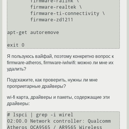
	firmware-ralink \

	firmware-realtek \

	firmware-ti-connectivity \

	firmware-zd1211

apt-get autoremove

Я пользуюсь вайфай, поэтому конкретно вопрос к
firmware-atheros, firmware-iwlwifi: можно ли мне их
удалить?
Подскажите, как проверить, нужны ли мне
проприетарные драйверы?
wi-fi карта, драйверы и пакеты, содержащие эти
драйверы:
# lspci | grep -i wirel

02:00.0 Network controller: Qualcomm 
Atheros QCA9565 / AR9565 Wireless 