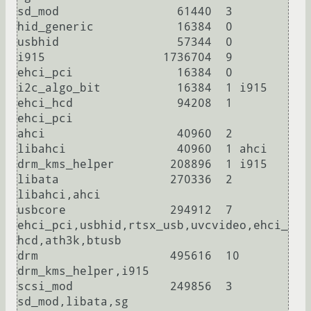
sd_mod                 61440  3

hid_generic            16384  0

usbhid                 57344  0

i915                 1736704  9

ehci_pci               16384  0

i2c_algo_bit           16384  1 i915

ehci_hcd               94208  1 
ehci_pci

ahci                   40960  2

libahci                40960  1 ahci

drm_kms_helper        208896  1 i915

libata                270336  2 
libahci,ahci

usbcore               294912  7 
ehci_pci,usbhid,rtsx_usb,uvcvideo,ehci_
hcd,ath3k,btusb

drm                   495616  10 
drm_kms_helper,i915

scsi_mod              249856  3 
sd_mod,libata,sg
