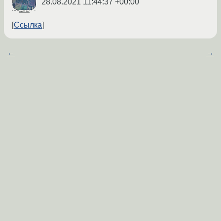
28.08.2021 11:44:37 +00:00
Ссылка
←
→
apt-clone для сохранения пакетов и
восстановления после удаления
интересный способ бэкапа пакетов apt-
clone: все пакеты firmwre-* сохранились в
папку
root@devuan:~# apt-clone clone  