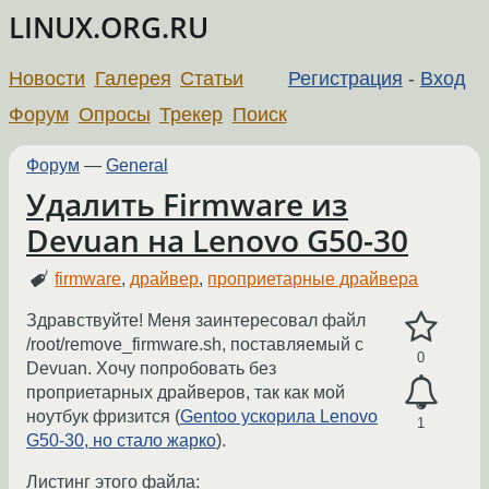
LINUX.ORG.RU
Новости
Галерея
Статьи
Регистрация
-
Вход
Форум
Опросы
Трекер
Поиск
Форум
—
General
Удалить Firmware из
Devuan на Lenovo G50-30
firmware
,
драйвер
,
проприетарные драйвера
Здравствуйте! Меня заинтересовал файл
/root/remove_firmware.sh, поставляемый с
0
Devuan. Хочу попробовать без
проприетарных драйверов, так как мой
ноутбук фризится (
Gentoo ускорила Lenovo
1
G50-30, но стало жарко
).
Листинг этого файла: