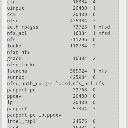
ctr                    16384  4

uinput                 20480  1

ccm                    20480  6

nfsd                  425984  2

auth_rpcgss            73728  1 nfsd

nfs_acl                16384  1 nfsd

nfs                   311296  0

lockd                 118784  2 
nfsd,nfs

grace                  16384  2 
nfsd,lockd

fscache               385024  1 nfs

sunrpc                425984  6 
nfsd,auth_rpcgss,lockd,nfs_acl,nfs

parport_pc             32768  0

ppdev                  20480  0

lp                     20480  0

parport                57344  3 
parport_pc,lp,ppdev

intel_rapl             24576  0

arc4                   16384  2
