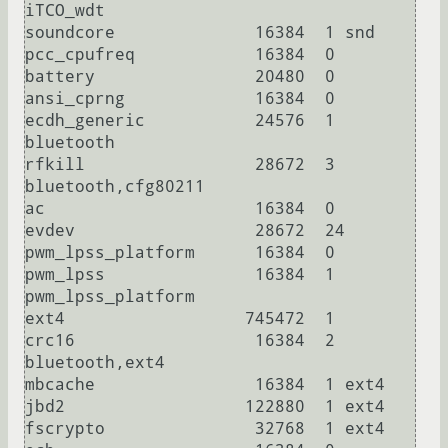
iTCO_wdt

soundcore              16384  1 snd

pcc_cpufreq            16384  0

battery                20480  0

ansi_cprng             16384  0

ecdh_generic           24576  1 
bluetooth

rfkill                 28672  3 
bluetooth,cfg80211

ac                     16384  0

evdev                  28672  24

pwm_lpss_platform      16384  0

pwm_lpss               16384  1 
pwm_lpss_platform

ext4                  745472  1

crc16                  16384  2 
bluetooth,ext4

mbcache                16384  1 ext4

jbd2                  122880  1 ext4

fscrypto               32768  1 ext4
