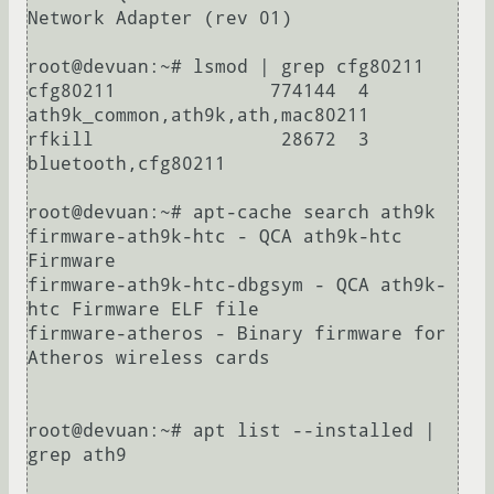
Network Adapter (rev 01)

root@devuan:~# lsmod | grep cfg80211

cfg80211              774144  4 
ath9k_common,ath9k,ath,mac80211

rfkill                 28672  3 
bluetooth,cfg80211

root@devuan:~# apt-cache search ath9k

firmware-ath9k-htc - QCA ath9k-htc 
Firmware

firmware-ath9k-htc-dbgsym - QCA ath9k-
htc Firmware ELF file

firmware-atheros - Binary firmware for 
Atheros wireless cards

root@devuan:~# apt list --installed | 
grep ath9
