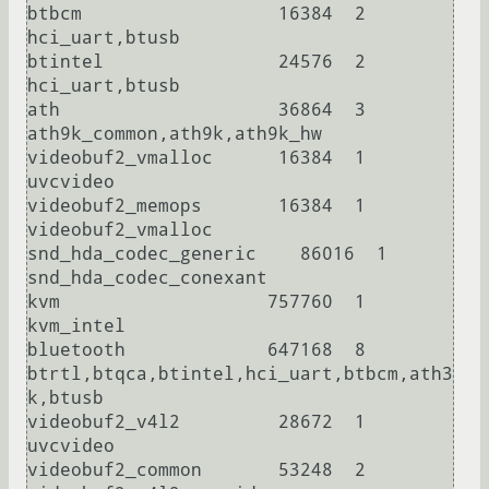
btbcm                  16384  2 
hci_uart,btusb

btintel                24576  2 
hci_uart,btusb

ath                    36864  3 
ath9k_common,ath9k,ath9k_hw

videobuf2_vmalloc      16384  1 
uvcvideo

videobuf2_memops       16384  1 
videobuf2_vmalloc

snd_hda_codec_generic    86016  1 
snd_hda_codec_conexant

kvm                   757760  1 
kvm_intel

bluetooth             647168  8 
btrtl,btqca,btintel,hci_uart,btbcm,ath3
k,btusb

videobuf2_v4l2         28672  1 
uvcvideo

videobuf2_common       53248  2 