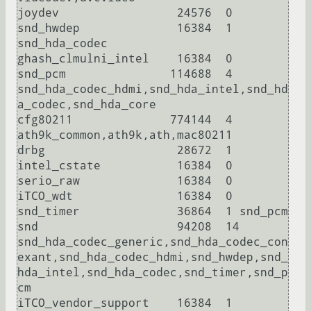
joydev                 24576  0

snd_hwdep              16384  1 
snd_hda_codec

ghash_clmulni_intel    16384  0

snd_pcm               114688  4 
snd_hda_codec_hdmi,snd_hda_intel,snd_hd
a_codec,snd_hda_core

cfg80211              774144  4 
ath9k_common,ath9k,ath,mac80211

drbg                   28672  1

intel_cstate           16384  0

serio_raw              16384  0

iTCO_wdt               16384  0

snd_timer              36864  1 snd_pcm

snd                    94208  14 
snd_hda_codec_generic,snd_hda_codec_con
exant,snd_hda_codec_hdmi,snd_hwdep,snd_
hda_intel,snd_hda_codec,snd_timer,snd_p
cm

iTCO_vendor_support    16384  1 