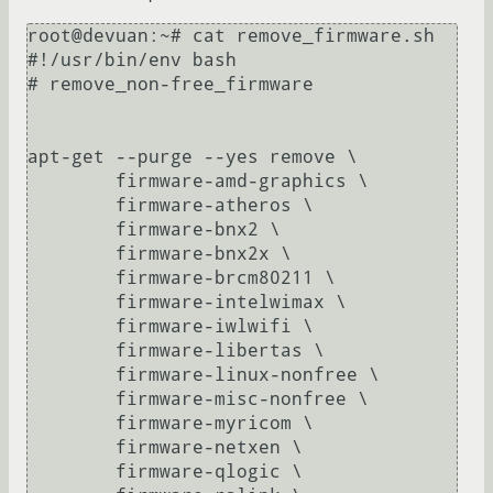
root@devuan:~# cat remove_firmware.sh 

#!/usr/bin/env bash

# remove_non-free_firmware

apt-get --purge --yes remove \

	firmware-amd-graphics \

	firmware-atheros \

	firmware-bnx2 \

	firmware-bnx2x \

	firmware-brcm80211 \

	firmware-intelwimax \

	firmware-iwlwifi \

	firmware-libertas \

	firmware-linux-nonfree \

	firmware-misc-nonfree \

	firmware-myricom \

	firmware-netxen \

	firmware-qlogic \
