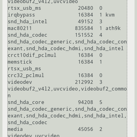
videobuf2_v4l2,uvcvideo

rtsx_usb_ms            20480  0

irqbypass              16384  1 kvm

snd_hda_intel          49152  3

mac80211              835584  1 ath9k

snd_hda_codec         151552  4 
snd_hda_codec_generic,snd_hda_codec_con
exant,snd_hda_codec_hdmi,snd_hda_intel

crct10dif_pclmul       16384  0

memstick               16384  1 
rtsx_usb_ms

crc32_pclmul           16384  0

videodev              212992  3 
videobuf2_v4l2,uvcvideo,videobuf2_commo
n

snd_hda_core           94208  5 
snd_hda_codec_generic,snd_hda_codec_con
exant,snd_hda_codec_hdmi,snd_hda_intel,
snd_hda_codec

media                  45056  2 
videodev,uvcvideo
