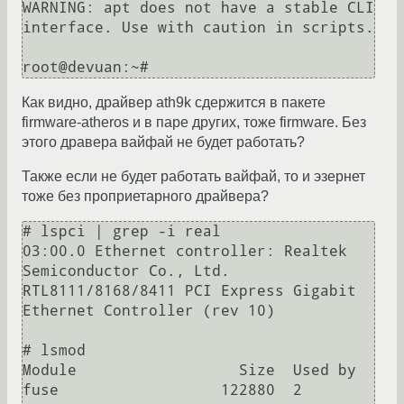
WARNING: apt does not have a stable CLI 
interface. Use with caution in scripts.

Как видно, драйвер ath9k сдержится в пакете
firmware-atheros и в паре других, тоже firmware. Без
этого дравера вайфай не будет работать?
Также если не будет работать вайфай, то и эзернет
тоже без проприетарного драйвера?
# lspci | grep -i real

03:00.0 Ethernet controller: Realtek 
Semiconductor Co., Ltd. 
RTL8111/8168/8411 PCI Express Gigabit 
Ethernet Controller (rev 10)

# lsmod 

Module                  Size  Used by

fuse                  122880  2
