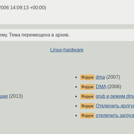
2006 14:09:13 +00:00
)
ему. Тема перемещена в архив.
Linux-hardware
dma
(2007)
Форум
DMA
(2006)
Форум
ации
(2013)
grub и режим dm
Форум
Отключить долгу
Форум
отключить загруз
Форум