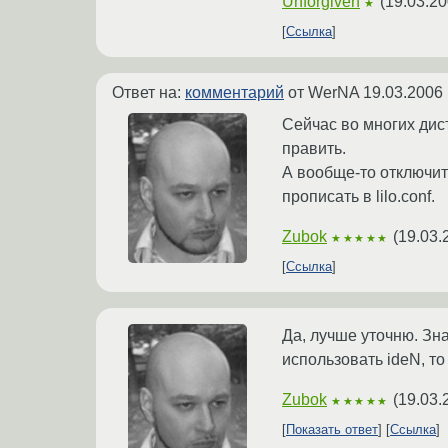
Unforgiven
(
19.03.20
★
Ссылка
Ответ на:
комментарий
от WerNA
19.03.2006 
Сейчас во многих дист
править.
А вообще-то отключит
прописать в lilo.conf.
Zubok
(
19.03.
★★★★★
Ссылка
Да, лучше уточню. Зн
использовать ideN, то
Zubok
(
19.03.
★★★★★
Показать ответ
Ссылка