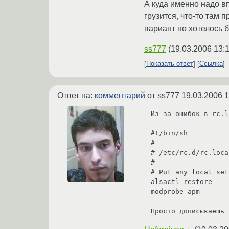
А куда именно надо впи
грузится, что-то там 
вариант но хотелось 
ss777
(
19.03.2006 13:
Показать ответ
Ссылка
Ответ на:
комментарий
от ss777
19.03.2006 1
Из-за ошибок в rc.l
#!/bin/sh

#

# /etc/rc.d/rc.loca
#

# Put any local set
alsactl restore

modprobe apm

Просто дописываешь 