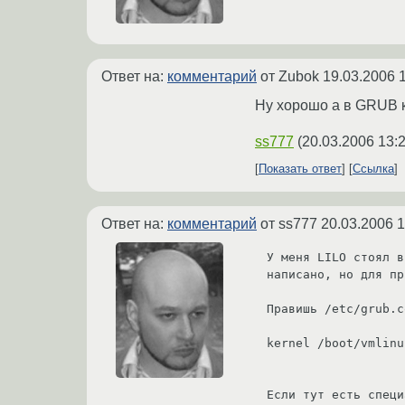
Ответ на:
комментарий
от Zubok
19.03.2006 
Ну хорошо а в GRUB к
ss777
(
20.03.2006 13:
Показать ответ
Ссылка
Ответ на:
комментарий
от ss777
20.03.2006 1
У меня LILO стоял в
написано, но для пр
Правишь /etc/grub.c
kernel /boot/vmlinu
                         
Если тут есть специ