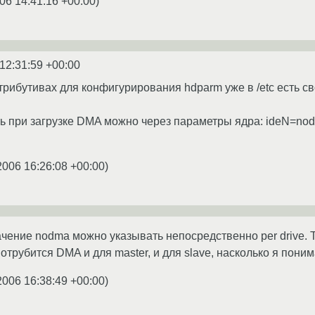
06 14:41:16 +00:00
)
12:31:59 +00:00
рибутивах для конфигурирования hdparm уже в /etc есть свои
ь при загрузке DMA можно через параметры ядра: ideN=nodma
2006 16:26:08 +00:00
)
ачение nodma можно указывать непосредственно per drive. 
 отрубится DMA и для master, и для slave, насколько я пони
2006 16:38:49 +00:00
)