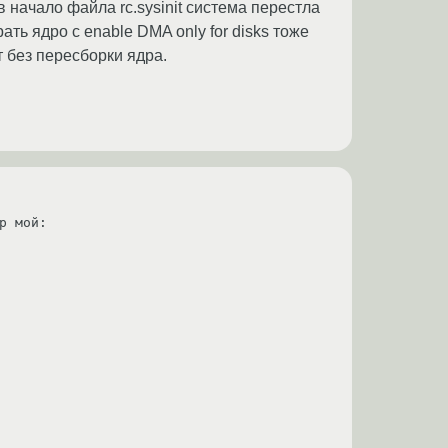
 в начало файла rc.sysinit система перестла
ать ядро с enable DMA only for disks тоже
 без пересборки ядра.
 мой:
