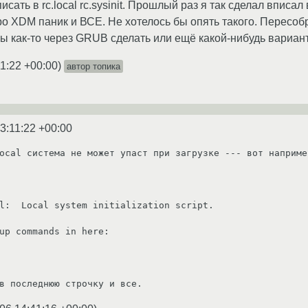
сать в rc.local rc.sysinit. Прошлый раз я так сделал вписал
про XDM паник и ВСЕ. Не хотелось бы опять такого. Пересобр
бы как-то через GRUB сделать или ещё какой-нибудь вариант
11:22 +00:00
)
автор топика
3:11:22 +00:00
ocal система не может упаст при загрузке --- вот например
l:  Local system initialization script.

up commands in here:

в последнюю строчку и все.