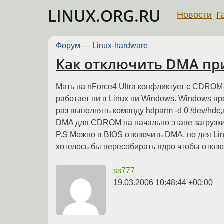
LINUX.ORG.RU
Новости
Г
Форум
—
Linux-hardware
Как отключить DMA при
Мать на nForce4 Ultra конфликтует с CDRO
работает ни в Linux ни Windows. Windows п
раз выполнять команду hdparm -d 0 /dev/hdc,
DMA для CDROM на начально этапе загрузки
P.S Можно в BIOS отключить DMA, но для Lin
хотелось бы пересобирать ядро чтобы отклю
ss777
19.03.2006 10:48:44 +00:00