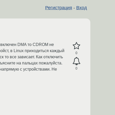
Регистрация
-
Вход
ли включен DMA то CDROM не
ойст, в Linux приходиться каждый
0
к то все зависает. Как отключить
ъясните на пальцах пожалуйста.
0
 напрямую с устройствами. Не