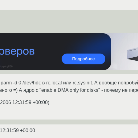
dparm -d 0 /dev/hdc в rc.local или rc.sysinit. А вообще попр
го =) А ядро с "enable DMA only for disks" - почему не пе
.2006 12:31:59 +00:00
)
12:31:59 +00:00