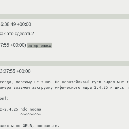
16:38:49 +00:00
ак это сделать?
27:55 +00:00
)
автор топика
3:27:55 +00:00
сегда, поэтому не знаю. Но незатейливый гугл выдал мне т
имера возьмем закгрузку мифического ядра 2.4.25 и диск hd
onf:

z-2.4.25 hdc=nodma 

   ^^^^^^^^^

алисты по GRUB, поправьте.