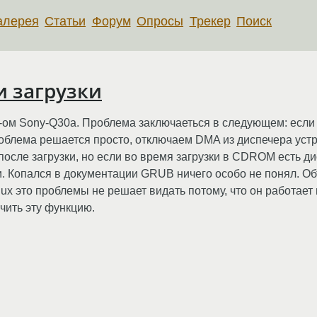
алерея
Статьи
Форум
Опросы
Трекер
Поиск
 загрузки
M-ом Sony-Q30a. Проблема заключаеться в следующем: ес
роблема решается просто, отключаем DMA из диспечера устр
после загрузки, но если во время загрузки в CDROM есть дис
. Копался в документации GRUB ничего особо не понял. Об
ux это проблемы не решает видать потому, что он работает
чить эту функцию.