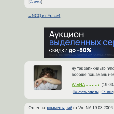
Ссылка
←
NCQ и nForce4
ну так запихни /sbin/h
вообще пошамань немно
WerNA
(
19.03
★★★★★
Показать ответы
Ссылка
Ответ на:
комментарий
от WerNA
19.03.2006 