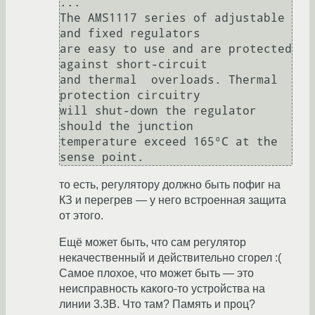
...

The AMS1117 series of adjustable 
and fixed regulators 

are easy to use and are protected 
against short-circuit

and thermal  overloads. Thermal 
protection circuitry

will shut-down the regulator 
should the junction 

temperature exceed 165°C at the 
то есть, регулятору должно быть пофиг на
КЗ и перегрев — у него встроенная защита
от этого.
Ещё может быть, что сам регулятор
некачественный и действительно сгорел :(
Самое плохое, что может быть — это
неисправность какого-то устройства на
линии 3.3В. Что там? Память и проц?