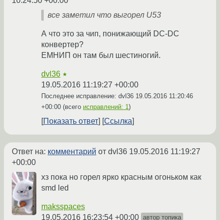
10:24:50 +00:00
все заметил что выгорел U53
А что это за чип, понижающий DC-DC
конвертер?
ЕМНИП он там был шестиногий.
dvl36
★
19.05.2016 11:19:27 +00:00
Последнее исправление: dvl36
19.05.2016 11:20:46
+00:00
(всего
исправлений: 1
)
Показать ответ
Ссылка
Ответ на:
комментарий
от dvl36
19.05.2016 11:19:27
+00:00
хз пока но горел ярко красным огоньком как
smd led
maksspaces
19.05.2016 16:23:54 +00:00
автор топика