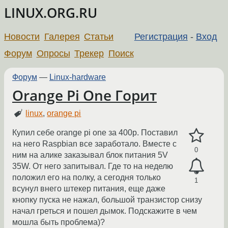
LINUX.ORG.RU
Новости
Галерея
Статьи
Регистрация
-
Вход
Форум
Опросы
Трекер
Поиск
Форум
—
Linux-hardware
Orange Pi One Горит
linux
,
orange pi
Купил себе orange pi one за 400р. Поставил
на него Raspbian все заработало. Вместе с
0
ним на алике заказывал блок питания 5V
35W. От него запитывал. Где то на неделю
положил его на полку, а сегодня только
1
всунул внего штекер питания, еще даже
кнопку пуска не нажал, большой транзистор снизу
начал греться и пошел дымок. Подскажите в чем
мошла быть проблема)?