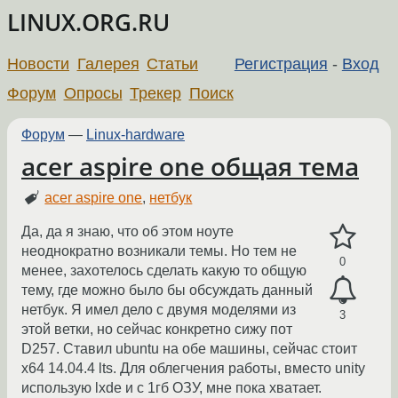
LINUX.ORG.RU
Новости
Галерея
Статьи
Регистрация
-
Вход
Форум
Опросы
Трекер
Поиск
Форум
—
Linux-hardware
acer aspire one общая тема
acer aspire one
,
нетбук
Да, да я знаю, что об этом ноуте
неоднократно возникали темы. Но тем не
0
менее, захотелось сделать какую то общую
тему, где можно было бы обсуждать данный
нетбук. Я имел дело с двумя моделями из
3
этой ветки, но сейчас конкретно сижу пот
D257. Ставил ubuntu на обе машины, сейчас стоит
х64 14.04.4 lts. Для облегчения работы, вместо unity
использую lxde и с 1гб ОЗУ, мне пока хватает.