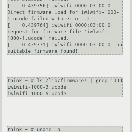
[    0.439756] iwlwifi 0000:03:00.0: 
Direct firmware load for iwlwifi-1000-
1.ucode failed with error -2

[    0.439764] iwlwifi 0000:03:00.0: 
request for firmware file 'iwlwifi-
1000-1.ucode' failed.

[    0.439771] iwlwifi 0000:03:00.0: no 
suitable firmware found!
think ~ # ls /lib/firmware/ | grep 1000

iwlwifi-1000-3.ucode

iwlwifi-1000-5.ucode
think ~ # uname -a
