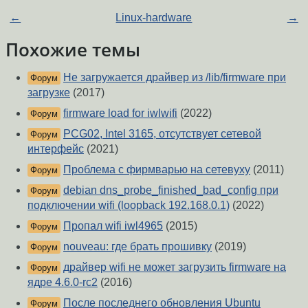
←
Linux-hardware
→
Похожие темы
Не загружается драйвер из /lib/firmware при
Форум
загрузке
(2017)
firmware load for iwlwifi
(2022)
Форум
PCG02, Intel 3165, отсутствует сетевой
Форум
интерфейс
(2021)
Проблема с фирмварью на сетевуху
(2011)
Форум
debian dns_probe_finished_bad_config при
Форум
подключении wifi (loopback 192.168.0.1)
(2022)
Пропал wifi iwl4965
(2015)
Форум
nouveau: где брать прошивку
(2019)
Форум
драйвер wifi не может загрузить firmware на
Форум
ядре 4.6.0-rc2
(2016)
После последнего обновления Ubuntu
Форум