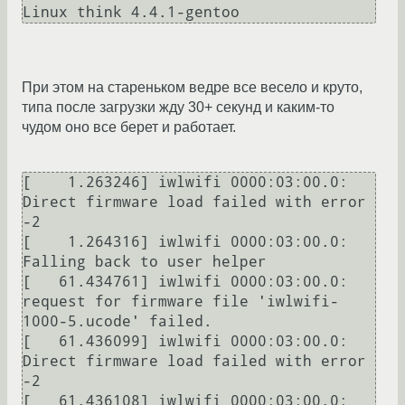
Linux think 4.4.1-gentoo
При этом на стареньком ведре все весело и круто,
типа после загрузки жду 30+ секунд и каким-то
чудом оно все берет и работает.
[    1.263246] iwlwifi 0000:03:00.0: 
Direct firmware load failed with error 
-2

[    1.264316] iwlwifi 0000:03:00.0: 
Falling back to user helper

[   61.434761] iwlwifi 0000:03:00.0: 
request for firmware file 'iwlwifi-
1000-5.ucode' failed.

[   61.436099] iwlwifi 0000:03:00.0: 
Direct firmware load failed with error 
-2

[   61.436108] iwlwifi 0000:03:00.0: 