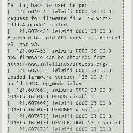
Falling back to user helper

[  121.604924] iwlwifi 0000:03:00.0: 
request for firmware file 'iwlwifi-
1000-4.ucode' failed.

[  121.607443] iwlwifi 0000:03:00.0: 
Firmware has old API version, expected 
v5, got v3.

[  121.607453] iwlwifi 0000:03:00.0: 
New firmware can be obtained from 
http://www.intellinuxwireless.org/.

[  121.607653] iwlwifi 0000:03:00.0: 
loaded firmware version 128.50.3.1 
build 13488 op_mode iwldvm

[  121.607667] iwlwifi 0000:03:00.0: 
CONFIG_IWLWIFI_DEBUG disabled

[  121.607669] iwlwifi 0000:03:00.0: 
CONFIG_IWLWIFI_DEBUGFS disabled

[  121.607671] iwlwifi 0000:03:00.0: 
CONFIG_IWLWIFI_DEVICE_TRACING disabled

[  121.607673] iwlwifi 0000:03:00.0: 