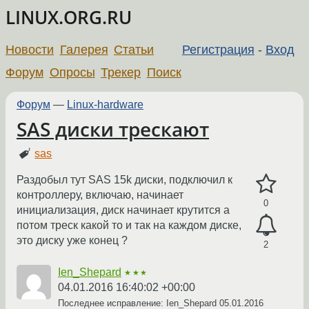
LINUX.ORG.RU
Новости
Галерея
Статьи
Регистрация
-
Вход
Форум
Опросы
Трекер
Поиск
Форум
—
Linux-hardware
SAS диски трескают
sas
Раздобыл тут SAS 15k диски, подключил к
контроллеру, включаю, начинает
0
инициализация, диск начинает крутится а
потом треск какой то и так на каждом диске,
это диску уже конец ?
2
Ien_Shepard
★★★
04.01.2016 16:40:02 +00:00
Последнее исправление: Ien_Shepard
05.01.2016