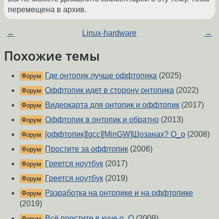
перемещена в архив.
←
Linux-hardware
→
Похожие темы
Где онтопик лучше оффтопика
(2025)
Форум
Оффтопик идет в сторону онтопика
(2022)
Форум
Видеокарта для онтопик и оффтопик
(2017)
Форум
Оффтопик в онтопик и обратно
(2013)
Форум
[оффтопик][gcc][MinGW]Шозанах? О_о
(2008)
Форум
Простите за оффтопик
(2006)
Форум
Греется ноутбук
(2017)
Форум
Греется ноутбук
(2019)
Форум
Разработка на онтопике и на оффтопике
Форум
(2019)
Всё простите в куче о_О
(2009)
Форум