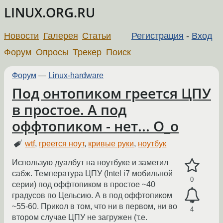
LINUX.ORG.RU
Новости
Галерея
Статьи
Регистрация
-
Вход
Форум
Опросы
Трекер
Поиск
Форум
—
Linux-hardware
Под онтопиком греется ЦПУ
в простое. А под
оффтопиком - нет... О_о
wtf
,
греется ноут
,
кривые руки
,
ноутбук
Использую дуалбут на ноутбуке и заметил
сабж. Температура ЦПУ (Intel i7 мобильной
0
серии) под оффтопиком в простое ~40
градусов по Цельсию. А в под оффтопиком
~55-60. Прикол в том, что ни в первом, ни во
4
втором случае ЦПУ не загружен (т.е.