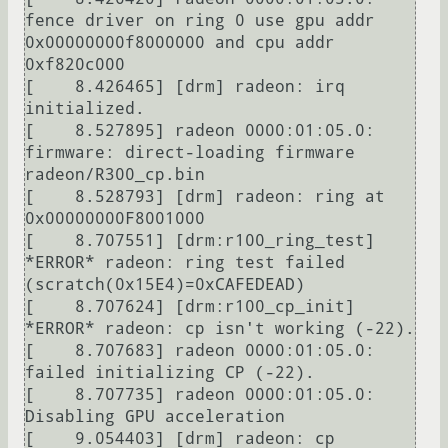
fence driver on ring 0 use gpu addr 
0x00000000f8000000 and cpu addr 
0xf820c000

[    8.426465] [drm] radeon: irq 
initialized.

[    8.527895] radeon 0000:01:05.0: 
firmware: direct-loading firmware 
radeon/R300_cp.bin

[    8.528793] [drm] radeon: ring at 
0x00000000F8001000

[    8.707551] [drm:r100_ring_test] 
*ERROR* radeon: ring test failed 
(scratch(0x15E4)=0xCAFEDEAD)

[    8.707624] [drm:r100_cp_init] 
*ERROR* radeon: cp isn't working (-22).

[    8.707683] radeon 0000:01:05.0: 
failed initializing CP (-22).

[    8.707735] radeon 0000:01:05.0: 
Disabling GPU acceleration

[    9.054403] [drm] radeon: cp 