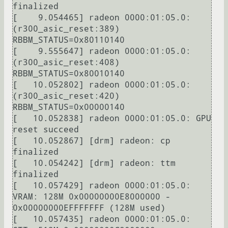
finalized

[    9.054465] radeon 0000:01:05.0: 
(r300_asic_reset:389) 
RBBM_STATUS=0x80110140

[    9.555647] radeon 0000:01:05.0: 
(r300_asic_reset:408) 
RBBM_STATUS=0x80010140

[   10.052802] radeon 0000:01:05.0: 
(r300_asic_reset:420) 
RBBM_STATUS=0x00000140

[   10.052838] radeon 0000:01:05.0: GPU 
reset succeed

[   10.052867] [drm] radeon: cp 
finalized

[   10.054242] [drm] radeon: ttm 
finalized

[   10.057429] radeon 0000:01:05.0: 
VRAM: 128M 0x00000000E8000000 - 
0x00000000EFFFFFFF (128M used)

[   10.057435] radeon 0000:01:05.0: 