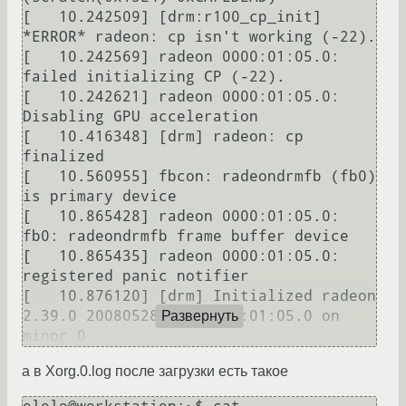
[   10.242509] [drm:r100_cp_init] 
*ERROR* radeon: cp isn't working (-22).

[   10.242569] radeon 0000:01:05.0: 
failed initializing CP (-22).

[   10.242621] radeon 0000:01:05.0: 
Disabling GPU acceleration

[   10.416348] [drm] radeon: cp 
finalized

[   10.560955] fbcon: radeondrmfb (fb0) 
is primary device

[   10.865428] radeon 0000:01:05.0: 
fb0: radeondrmfb frame buffer device

[   10.865435] radeon 0000:01:05.0: 
registered panic notifier

[   10.876120] [drm] Initialized radeon 
2.39.0 20080528 for 0000:01:05.0 on 
Развернуть
а в Xorg.0.log после загрузки есть такое