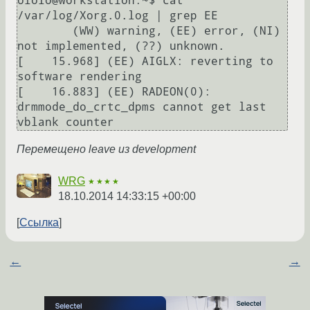
ololo@workstation:~$ cat 
/var/log/Xorg.0.log | grep EE

	(WW) warning, (EE) error, (NI) 
not implemented, (??) unknown.

[    15.968] (EE) AIGLX: reverting to 
software rendering

[    16.883] (EE) RADEON(0): 
drmmode_do_crtc_dpms cannot get last 
Перемещено leave из development
WRG
★★★★
18.10.2014 14:33:15 +00:00
Ссылка
←
→