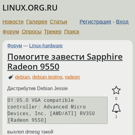
LINUX.ORG.RU
Новости
Галерея
Статьи
Регистрация
-
Вход
Форум
Опросы
Трекер
Поиск
Форум
—
Linux-hardware
Помогите завести Sapphire
Radeon 9550
debian
,
debian testing
,
radeon
Дистрибутив Debian Jessie
0
01:05.0 VGA compatible 
controller: Advanced Micro 
Devices, Inc. [AMD/ATI] RV350 
1
выхлоп dmesg такой