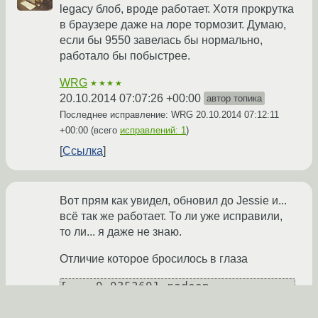
legacy блоб, вроде работает. Хотя прокрутка
в браузере даже на лоре тормозит. Думаю,
если бы 9550 завелась бы нормально,
работало бы побыстрее.
WRG
★★★★
20.10.2014 07:07:26 +00:00
автор топика
Последнее исправление: WRG
20.10.2014 07:12:11
+00:00
(всего
исправлений: 1
)
Ссылка
Вот прям как увидел, обновил до Jessie и...
всё так же работает. То ли уже исправили,
то ли... я даже не знаю.
Отличие которое бросилось в глаза
[    9.935269] radeon 
0000:01:00.0: WB disabled

[    9.935287] radeon 