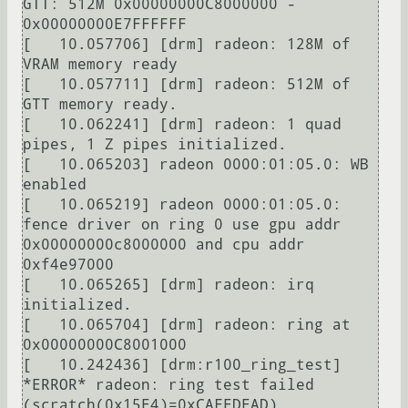
GTT: 512M 0x00000000C8000000 - 
0x00000000E7FFFFFF

[   10.057706] [drm] radeon: 128M of 
VRAM memory ready

[   10.057711] [drm] radeon: 512M of 
GTT memory ready.

[   10.062241] [drm] radeon: 1 quad 
pipes, 1 Z pipes initialized.

[   10.065203] radeon 0000:01:05.0: WB 
enabled

[   10.065219] radeon 0000:01:05.0: 
fence driver on ring 0 use gpu addr 
0x00000000c8000000 and cpu addr 
0xf4e97000

[   10.065265] [drm] radeon: irq 
initialized.

[   10.065704] [drm] radeon: ring at 
0x00000000C8001000

[   10.242436] [drm:r100_ring_test] 
*ERROR* radeon: ring test failed 
(scratch(0x15E4)=0xCAFEDEAD)
