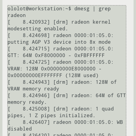
ololot@workstation:~$ dmesg | grep 
radeon

[    8.420932] [drm] radeon kernel 
modesetting enabled.

[    8.424698] radeon 0000:01:05.0: 
putting AGP V3 device into 8x mode

[    8.424715] radeon 0000:01:05.0: 
GTT: 64M 0xF8000000 - 0xFBFFFFFF

[    8.424725] radeon 0000:01:05.0: 
VRAM: 128M 0x00000000E8000000 - 
0x00000000EFFFFFFF (128M used)

[    8.424943] [drm] radeon: 128M of 
VRAM memory ready

[    8.424946] [drm] radeon: 64M of GTT 
memory ready.

[    8.425008] [drm] radeon: 1 quad 
pipes, 1 Z pipes initialized.

[    8.426407] radeon 0000:01:05.0: WB 
disabled

[    8.426420] radeon 0000:01:05.0: 