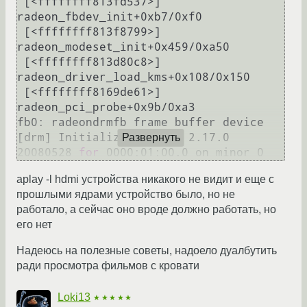
 [<ffffffff813fd537>] 
radeon_fbdev_init+0xb7/0xf0

 [<ffffffff813f8799>] 
radeon_modeset_init+0x459/0xa50

 [<ffffffff813d80c8>] 
radeon_driver_load_kms+0x108/0x150

 [<ffffffff8169de61>] 
radeon_pci_probe+0x9b/0xa3

fb0: radeondrmfb frame buffer device

[drm] Initialized radeon 2.17.0 
Развернуть
20080528 
for
aplay -l hdmi устройства никакого не видит и еще с
прошлыми ядрами устройство было, но не
работало, а сейчас оно вроде должно работать, но
его нет
Надеюсь на полезные советы, надоело дуалбутить
ради просмотра фильмов с кровати
Loki13
★★★★★