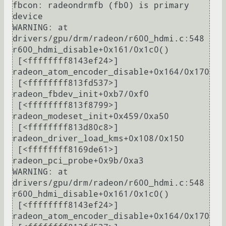
fbcon: radeondrmfb (fb0) is primary 
device

WARNING: at 
drivers/gpu/drm/radeon/r600_hdmi.c:548 
r600_hdmi_disable+0x161/0x1c0()

 [<ffffffff8143ef24>] 
radeon_atom_encoder_disable+0x164/0x170

 [<ffffffff813fd537>] 
radeon_fbdev_init+0xb7/0xf0

 [<ffffffff813f8799>] 
radeon_modeset_init+0x459/0xa50

 [<ffffffff813d80c8>] 
radeon_driver_load_kms+0x108/0x150

 [<ffffffff8169de61>] 
radeon_pci_probe+0x9b/0xa3

WARNING: at 
drivers/gpu/drm/radeon/r600_hdmi.c:548 
r600_hdmi_disable+0x161/0x1c0()

 [<ffffffff8143ef24>] 
radeon_atom_encoder_disable+0x164/0x170
