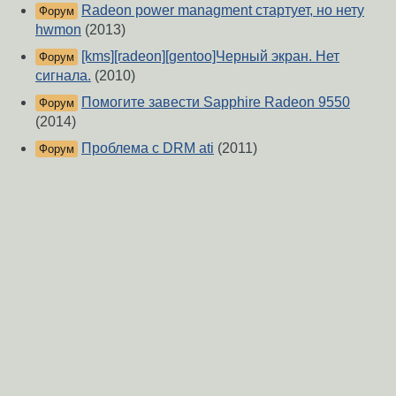
Radeon power managment стартует, но нету
Форум
hwmon
(2013)
[kms][radeon][gentoo]Черный экран. Нет
Форум
сигнала.
(2010)
Помогите завести Sapphire Radeon 9550
Форум
(2014)
Проблема с DRM ati
(2011)
Форум
Видеокарта не поддерживает UEFI, а легаси-
Форум
раздела нету...
(2025)
Открытые драйвера radeon
(2012)
Форум
GPU Lockup или не знаю че делать !!!
(2018)
Форум
Проблема с картой ATI на Debian 8.1
(2016)
Форум
radeon black screen
(2010)
Форум
Схема переключения видеокарт в Fedora 22
Форум
(2015)