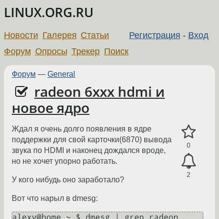
LINUX.ORG.RU
Новости
Галерея
Статьи
Регистрация
-
Вход
Форум
Опросы
Трекер
Поиск
Форум
—
General
radeon 6xxx hdmi и
новое ядро
Ждал я очень долго появления в ядре
поддержки для свой карточки(6870) вывода
0
звука по HDMI и наконец дождался вроде,
но не хочет упорно работать.
2
У кого нибудь оно заработало?
Вот что нарыл в dmesg:
alexv@home ~ $ dmesg | grep radeon
