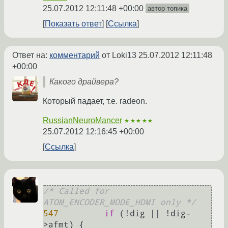
25.07.2012 12:11:48 +00:00
автор топика
Показать ответ
Ссылка
Ответ на:
комментарий
от Loki13
25.07.2012 12:11:48
+00:00
Какого драйвера?
Который падает, т.е. radeon.
RussianNeuroMancer
★★★★★
25.07.2012 12:16:45 +00:00
Ссылка
/* Called for 
ATOM_ENCODER_MODE_HDMI only */
547
if
 (!dig || !dig-