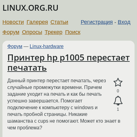
LINUX.ORG.RU
Новости
Галерея
Статьи
Регистрация
-
Вход
Форум
Опросы
Трекер
Поиск
Форум
—
Linux-hardware
Принтер hp p1005 перестает
печатать
Данный принтер перестает печатать, через
случайные промежутки времени. Причем
0
задание уходит на печать и как бы печать
успешно завершается. Помогает
подключение к компьютеру с windows и
1
печать пробной страницы. Никакие
шаманства с cups не помогают. Может кто знает в
чем проблема?