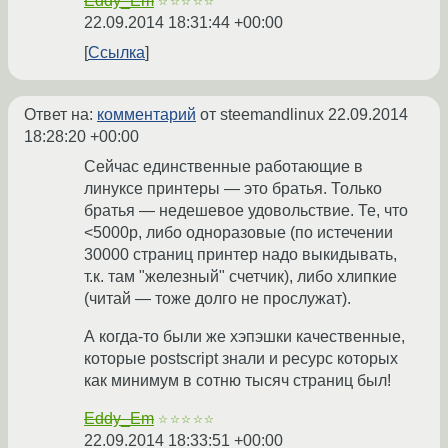
Eddy_Em
☆☆☆☆☆
22.09.2014 18:31:44 +00:00
Ссылка
Ответ на:
комментарий
от steemandlinux
22.09.2014
18:28:20 +00:00
Сейчас единственные работающие в
линуксе принтеры — это братья. Только
братья — недешевое удовольствие. Те, что
<5000р, либо одноразовые (по истечении
30000 страниц принтер надо выкидывать,
т.к. там "железный" счетчик), либо хлипкие
(читай — тоже долго не прослужат).
А когда-то были же хэпэшки качественные,
которые postscript знали и ресурс которых
как минимум в сотню тысяч страниц был!
Eddy_Em
☆☆☆☆☆
22.09.2014 18:33:51 +00:00