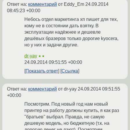
Ответ на:
комментарий
от Eddy_Em
24.09.2014
08:45:23 +00:00
Небось отдел маркетинга хп пишет для тех,
кому не в состоянии дать взятку. В
эксплуатации надёжнее и дешевле
дешёвых бразеров только дорогие kyocera,
но у них и задачи другие.
dr-yay
★★
24.09.2014 09:51:55 +00:00
Показать ответ
Ссылка
Ответ на:
комментарий
от dr-yay
24.09.2014 09:51:55
+00:00
Посмотрим. Под новый год нам новый
принтер на работу должны купить, я как раз
"братьев" выбрал. Правда, не самую
дешевую модель, но бюджетную (т.к. на
дорогую денег не дают). Посмотрим.