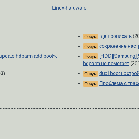
Linux-hardware
где прописать
(2
Форум
сохранение наст
Форум
update hdparm add boot».
[HDD][Samsung][
Форум
hdparm не помогает
(20
3)
dual boot настр
Форум
Проблема с трас
Форум