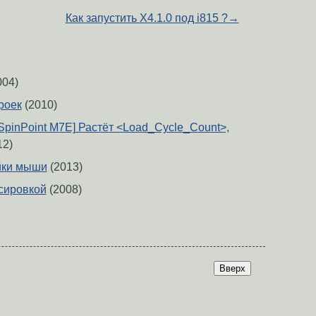
Как запустить Х4.1.0 под i815 ?
→
004)
роек
(2010)
SpinPoint M7E] Растёт <Load_Cycle_Count>,
12)
ойки мыши
(2013)
сировкой
(2008)
Вверх