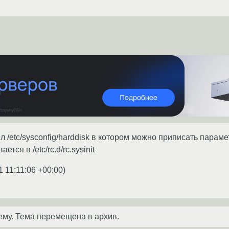
йл /etc/sysconfig/harddisk в котором можно приписать пара
тся в /etc/rc.d/rc.sysinit
1 11:11:06 +00:00
)
ему. Тема перемещена в архив.