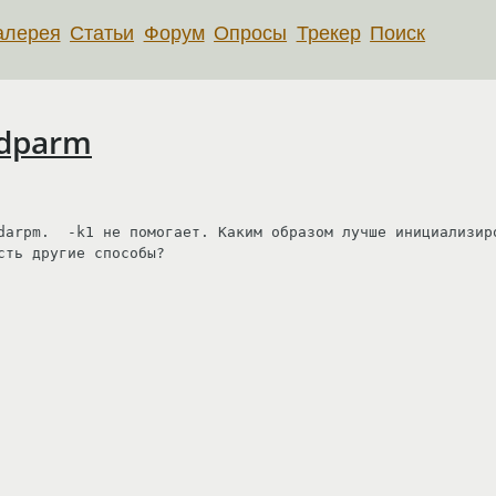
алерея
Статьи
Форум
Опросы
Трекер
Поиск
hdparm
darpm.  -k1 не помогает. Каким образом лучше инициализиро
ть другие способы? 
