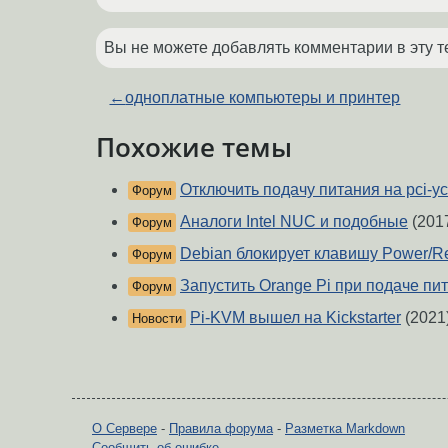
Вы не можете добавлять комментарии в эту т
←
одноплатные компьютеры и принтер
Похожие темы
Отключить подачу питания на pci-у
Форум
Аналоги Intel NUC и подобные
(201
Форум
Debian блокирует клавишу Power/R
Форум
Запустить Orange Pi при подаче пи
Форум
Pi-KVM вышел на Kickstarter
(2021
Новости
О Сервере
-
Правила форума
-
Разметка Markdown
Сообщить об ошибке