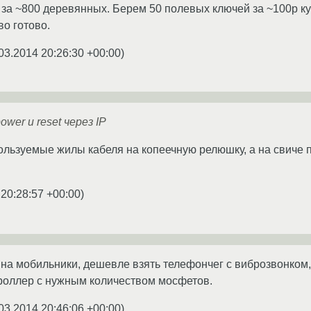
за ~800 деревянных. Берем 50 полевых ключей за ~100р ку
во готово.
03.2014 20:26:30 +00:00
)
wer и reset через IP
льзуемые жилы кабеля на копеечную релюшку, а на свиче п
 20:28:57 +00:00
)
м на мобильники, дешевле взять телефончег с виброзвонком,
роллер с нужным количеством мосфетов.
03.2014 20:46:06 +00:00
)