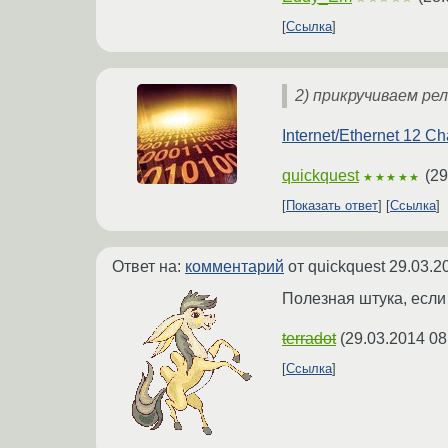
Ссылка
2) прикручиваем ре
Internet/Ethernet 12 C
quickquest
(
29
★★★★★
Показать ответ
Ссылка
Ответ на:
комментарий
от quickquest
29.03.2
Полезная штука, есл
terradot
(
29.03.2014 08
Ссылка