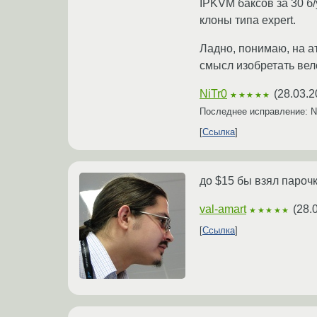
IPKVM баксов за 30 б/
клоны типа expert.
Ладно, понимаю, на а
смысл изобретать вел
NiTr0
(
28.03.2
★★★★★
Последнее исправление: N
Ссылка
до $15 бы взял парочк
val-amart
(
28.
★★★★★
Ссылка