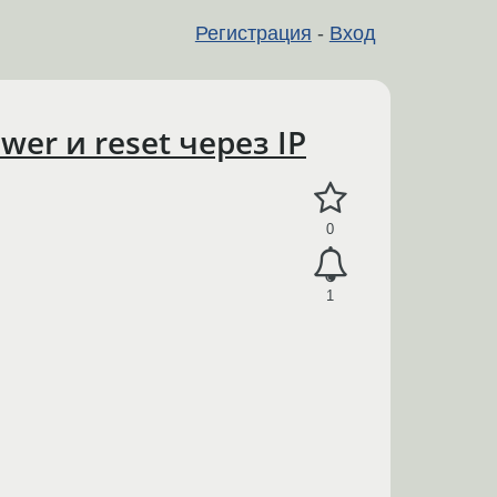
Регистрация
-
Вход
er и reset через IP
0
1