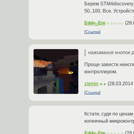
Берем STM4discovery 
50..100. Все. Устройст
Eddy_Em
(
28.
☆☆☆☆☆
Ссылка
нажимания кнопок po
Проще завести неиспо
контроллером.
ziemin
(
28.03.2014
★★
Ссылка
Кстати, судя по цена
копеечный микроконт
Eddy_Em
(
28.
☆☆☆☆☆