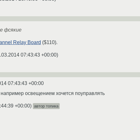
ле фсякие
hannel Relay Board
($110).
.03.2014 07:43:43 +00:00
)
014 07:43:43 +00:00
и например освещением хочется поуправлять
:44:39 +00:00
)
автор топика