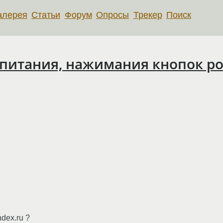
алерея
Статьи
Форум
Опросы
Трекер
Поиск
питания, нажимания кнопок pow
.
dex.ru ?