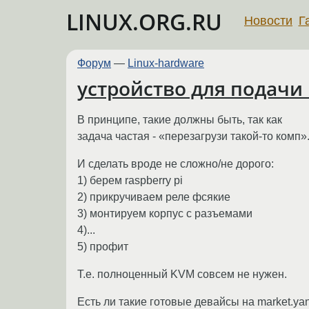
LINUX.ORG.RU
Новости
Г
Форум
—
Linux-hardware
устройство для подачи 
В принципе, такие должны быть, так как
задача частая - «перезагрузи такой-то комп»
И сделать вроде не сложно/не дорого:
1) берем raspberry pi
2) прикручиваем реле фсякие
3) монтируем корпус с разъемами
4)...
5) профит
Т.е. полноценный KVM совсем не нужен.
Есть ли такие готовые девайсы на market.yan