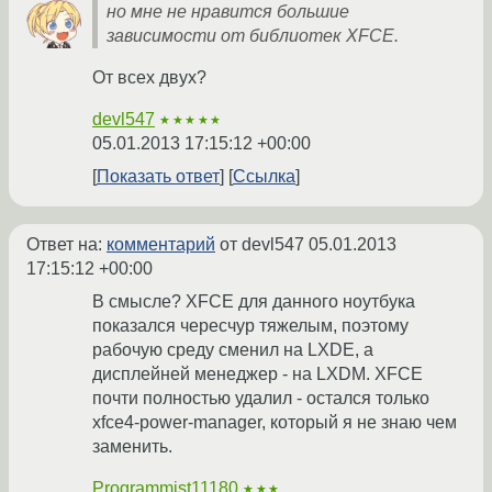
но мне не нравится большие
зависимости от библиотек XFCE.
От всех двух?
devl547
★★★★★
05.01.2013 17:15:12 +00:00
Показать ответ
Ссылка
Ответ на:
комментарий
от devl547
05.01.2013
17:15:12 +00:00
В смысле? XFCE для данного ноутбука
показался чересчур тяжелым, поэтому
рабочую среду сменил на LXDE, а
дисплейней менеджер - на LXDM. XFCE
почти полностью удалил - остался только
xfce4-power-manager, который я не знаю чем
заменить.
Programmist11180
★★★