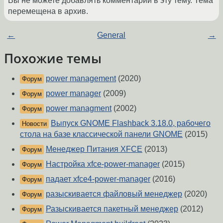
Вы не можете добавлять комментарии в эту тему. Тема
перемещена в архив.
←
General
→
Похожие темы
power management
(2020)
Форум
power manager
(2009)
Форум
power managment
(2002)
Форум
Выпуск GNOME Flashback 3.18.0, рабочего
Новости
стола на базе классической панели GNOME
(2015)
Менеджер Питания XFCE
(2013)
Форум
Настройка xfce-power-manager
(2015)
Форум
падает xfce4-power-manager
(2016)
Форум
разыскивается файловый менеджер
(2020)
Форум
Разыскивается пакетный менеджер
(2012)
Форум