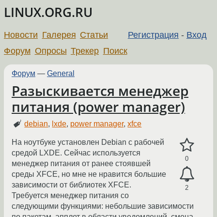
LINUX.ORG.RU
Новости
Галерея
Статьи
Регистрация
-
Вход
Форум
Опросы
Трекер
Поиск
Форум
—
General
Разыскивается менеджер
питания (power manager)
debian
,
lxde
,
power manager
,
xfce
На ноутбуке установлен Debian с рабочей
средой LXDE. Сейчас используется
0
менеджер питания от ранее стоявшей
среды XFCE, но мне не нравится большие
зависимости от библиотек XFCE.
2
Требуется менеджер питания со
следующими функциями: небольшие зависимости
по пакетам, апплет в области уведомлений, смена