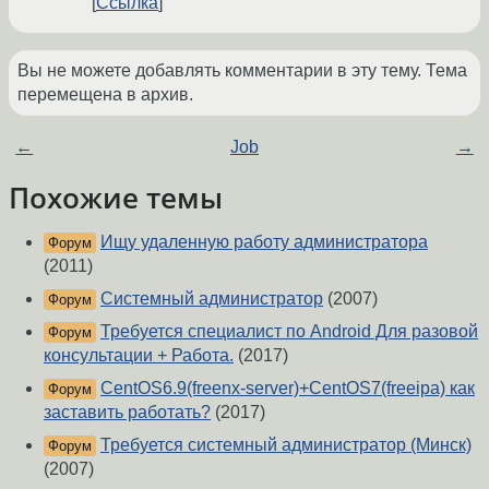
Ссылка
Вы не можете добавлять комментарии в эту тему. Тема
перемещена в архив.
←
Job
→
Похожие темы
Ищу удаленную работу администратора
Форум
(2011)
Системный администратор
(2007)
Форум
Требуется специалист по Android Для разовой
Форум
консультации + Работа.
(2017)
CentOS6.9(freenx-server)+CentOS7(freeipa) как
Форум
заставить работать?
(2017)
Требуется системный администратор (Минск)
Форум
(2007)