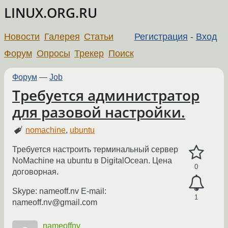
LINUX.ORG.RU
Новости
Галерея
Статьи
Регистрация
-
Вход
Форум
Опросы
Трекер
Поиск
Форум
—
Job
Требуется администратор
для разовой настройки.
nomachine
,
ubuntu
Требуется настроить терминальный сервер
NoMachine на ubuntu в DigitalOcean. Цена
0
договорная.
Skype: nameoff.nv E-mail:
1
nameoff.nv@gmail.com
nameoffnv