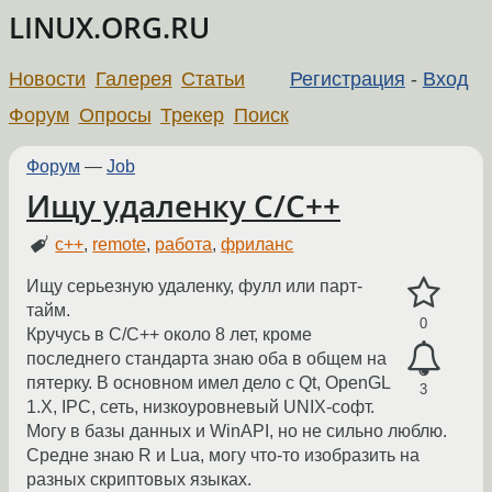
LINUX.ORG.RU
Новости
Галерея
Статьи
Регистрация
-
Вход
Форум
Опросы
Трекер
Поиск
Форум
—
Job
Ищу удаленку C/C++
c++
,
remote
,
работа
,
фриланс
Ищу серьезную удаленку, фулл или парт-
тайм.
0
Кручусь в C/C++ около 8 лет, кроме
последнего стандарта знаю оба в общем на
пятерку. В основном имел дело с Qt, OpenGL
3
1.X, IPC, сеть, низкоуровневый UNIX-софт.
Могу в базы данных и WinAPI, но не сильно люблю.
Средне знаю R и Lua, могу что-то изобразить на
разных скриптовых языках.