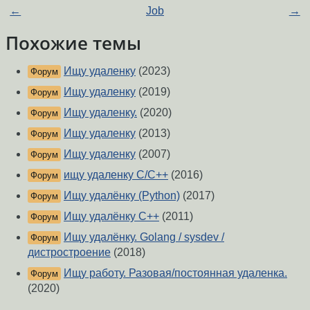
←
Job
→
Похожие темы
Ищу удаленку
(2023)
Форум
Ищу удаленку
(2019)
Форум
Ищу удаленку.
(2020)
Форум
Ищу удаленку
(2013)
Форум
Ищу удаленку
(2007)
Форум
ищу удаленку С/С++
(2016)
Форум
Ищу удалёнку (Python)
(2017)
Форум
Ищу удалёнку C++
(2011)
Форум
Ищу удалёнку. Golang / sysdev /
Форум
дистростроение
(2018)
Ищу работу. Разовая/постоянная удаленка.
Форум
(2020)