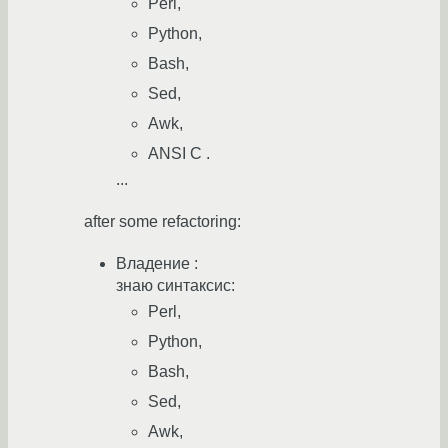
Perl,
Python,
Bash,
Sed,
Awk,
ANSI C .
...
after some refactoring:
Владение :
знаю синтаксис:
Perl,
Python,
Bash,
Sed,
Awk,