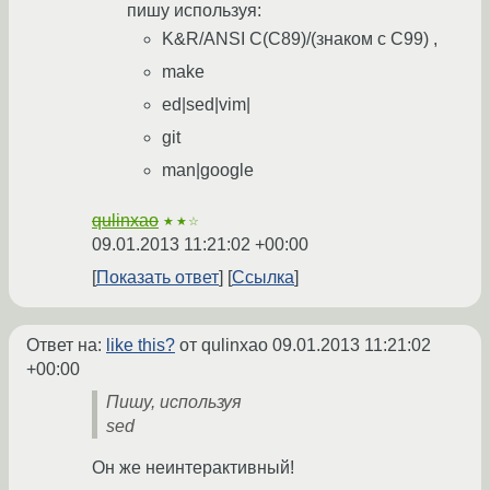
пишу используя:
K&R/ANSI C(C89)/(знаком с C99) ,
make
ed|sed|vim|
git
man|google
qulinxao
★★☆
09.01.2013 11:21:02 +00:00
Показать ответ
Ссылка
Ответ на:
like this?
от qulinxao
09.01.2013 11:21:02
+00:00
Пишу, используя
sed
Он же неинтерактивный!