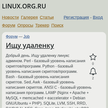
LINUX.ORG.RU
Новости
Галерея
Статьи
Регистрация
-
Вход
Форум
Опросы
Трекер
Поиск
Форум
—
Job
Ищу удаленку
Добрый день. Ищу удаленку линукс
админом. Perl - базовый уровень написания
0
скриптов/программ. Python - базовый
уровень написания скриптов/программ.
Bash - базовый уровень написания
2
скриптов. Sed, Awk - базовый уровень
написания скриптов. ANSI C - базовый уровень
написания программ. LAMP (Nginx + Apache +
MySQL + memcached + eaccelerator + Debian
GNU/Ubuntu + PHP). SQLite, LVM, SSH, RRD,