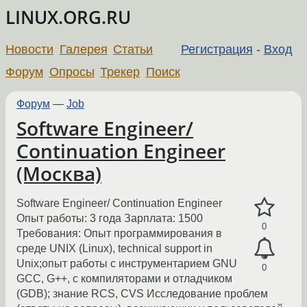
LINUX.ORG.RU
Новости
Галерея
Статьи
Регистрация
-
Вход
Форум
Опросы
Трекер
Поиск
Форум
—
Job
Software Engineer/
Continuation Engineer
(Москва)
Software Engineer/ Continuation Engineer
Опыт работы: 3 года Зарплата: 1500
0
Требования: Опыт программирования в
среде UNIX (Linux), technical support in
Unix;опыт работы с инструментарием GNU
0
GCC, G++, с компиляторами и отладчиком
(GDB); знание RCS, CVS Исследование проблем