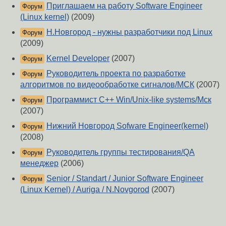
Приглашаем на работу Software Engineer
Форум
(Linux kernel)
(2009)
Н.Новгород - нужны разработчики под Linux
Форум
(2009)
Kernel Developer
(2007)
Форум
Руководитель проекта по разработке
Форум
алгоритмов по видеообработке сигналов/МСК
(2007)
Программист C++ Win/Unix-like systems/Мск
Форум
(2007)
Нижний Новгород Sofware Engineer(kernel)
Форум
(2008)
Руководитель группы тестирования/QA
Форум
менеджер
(2006)
Senior / Standart / Junior Software Engineer
Форум
(Linux Kernel) / Auriga / N.Novgorod
(2007)