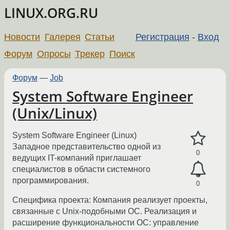
LINUX.ORG.RU
Новости
Галерея
Статьи
Регистрация
-
Вход
Форум
Опросы
Трекер
Поиск
Форум
—
Job
System Software Engineer
(Unix/Linux)
System Software Engineer (Linux)
Западное представительство одной из
0
ведущих IT-компаний приглашает
специалистов в области системного
программирования.
0
Специфика проекта: Компания реализует проекты,
связанные с Unix-подобными ОС. Реализация и
расширение функциональности ОС: управление