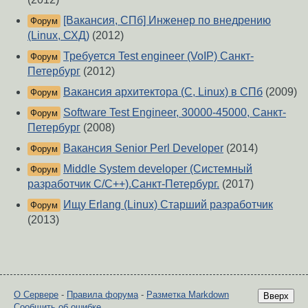
[Вакансия, СПб] Инженер по внедрению
Форум
(Linux, СХД)
(2012)
Требуется Test engineer (VoIP) Санкт-
Форум
Петербург
(2012)
Вакансия архитектора (C, Linux) в СПб
(2009)
Форум
Software Test Engineer, 30000-45000, Санкт-
Форум
Петербург
(2008)
Вакансия Senior Perl Developer
(2014)
Форум
Middle System developer (Системный
Форум
разработчик C/C++).Санкт-Петербург.
(2017)
Ищу Erlang (Linux) Старший разработчик
Форум
(2013)
О Сервере
-
Правила форума
-
Разметка Markdown
Вверх
Сообщить об ошибке