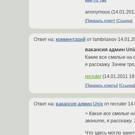
anonymous
(
14.01.201
Показать ответ
Ссылка
Ответ на:
комментарий
от lambrianov
14.01.2
вакансия админ Uni
Какие все смелые на 
я расскажу. Зачем тр
recruter
(
14.01.2011 18
Показать ответы
Ссылка
Ответ на:
вакансия админ Unix
от recruter
14.
> Какие все смелые н
звоните, я расскажу
Что здесь могло заинт