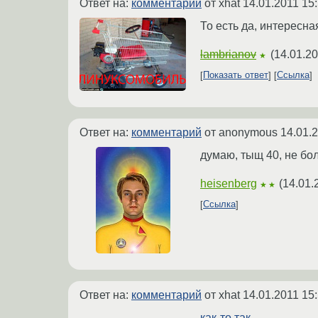
Ответ на:
комментарий
от xhat
14.01.2011 15
То есть да, интересна
lambrianov
(
14.01.20
★
Показать ответ
Ссылка
Ответ на:
комментарий
от anonymous
14.01.
думаю, тыщ 40, не бо
heisenberg
(
14.01.
★★
Ссылка
Ответ на:
комментарий
от xhat
14.01.2011 15
как-то так