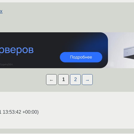
ух
←
1
2
→
1 13:53:42 +00:00
)