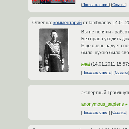
Показать ответ
Ссылка
Ответ на:
комментарий
от lambrianov
14.01.2
Вы не поняли -
раб
со
Без права уходить до
Еще очень радует спо
было, нужно было сво
xhat
(
14.01.2011 15:57
Показать ответы
Ссылка
экспертный Траблшут
anonymous_sapiens
★
Показать ответ
Ссылка