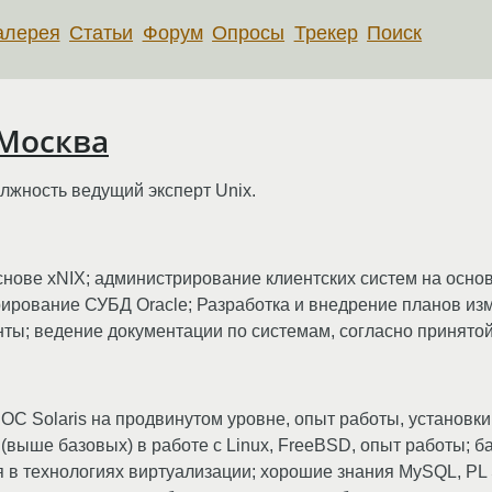
алерея
Статьи
Форум
Опросы
Трекер
Поиск
 Москва
олжность ведущий эксперт Unix.
нове xNIX; администрирование клиентских систем на основе
трирование СУБД Oracle; Разработка и внедрение планов и
нты; ведение документации по системам, согласно принятой
 ОС Solaris на продвинутом уровне, опыт работы, установки
(выше базовых) в работе с Linux, FreeBSD, опыт работы; б
 в технологиях виртуализации; хорошие знания MySQL, PL