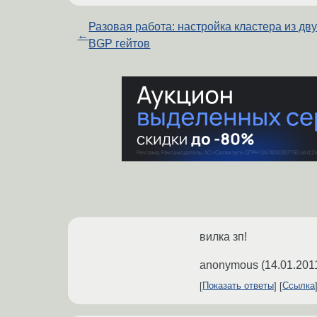
Разовая работа: настройка кластера из дв
←
BGP гейтов
вилка зп!
anonymous
(
14.01.201
Показать ответы
Ссылка