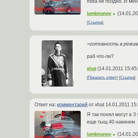
пока не поздно. И мен
lambrianov
(
14.01.20
★
Ссылка
>готовность в режи
раб что-ли?
xhat
(
14.01.2011 15:45
Показать ответ
Ссылка
Ответ на:
комментарий
от xhat
14.01.2011 15
Я так понял могут в 3
еще тыщ 40 накинем
lambrianov
(
14.01.20
★