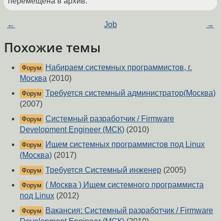
перемещена в архив.
←
Job
→
Похожие темы
Набираем системных программистов, г.
Форум
Москва
(2010)
Требуется системный администратор(Москва)
Форум
(2007)
Системный разработчик / Firmware
Форум
Development Engineer (МСК)
(2010)
Ищем системных программистов под Linux
Форум
(Москва)
(2017)
Требуется Системный инженер
(2005)
Форум
( Москва ) Ищем системного программиста
Форум
под Linux
(2012)
Вакансия: Системный разработчик / Firmware
Форум