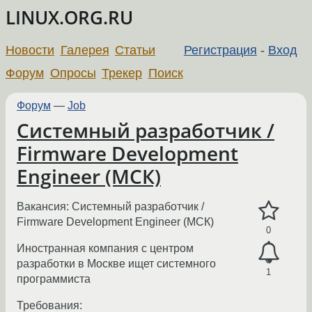
LINUX.ORG.RU
Новости
Галерея
Статьи
Регистрация
-
Вход
Форум
Опросы
Трекер
Поиск
Форум
—
Job
Системный разработчик /
Firmware Development
Engineer (МСК)
Вакансия: Системный разработчик /
Firmware Development Engineer (МСК)
0
Иностранная компания с центром
разработки в Москве ищет системного
1
программиста
Требования: