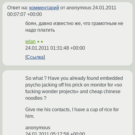
Ответ на:
комментарий
от anonymous
24.01.2011
00:07:07 +00:00
боян, давно известно же, что грамотным не
надо платить
wlan
★★
24.01.2011 01:31:48 +00:00
Ссылка
So what ? Have you already found embedded
psycho jacking off his prick on monitor for «so
fucking wonder projects» and cheap chinese
noodles ?
Give me his contacts, I have a cup of rice for
him.
anonymous
24.01.2011 05:17:58 +00:00