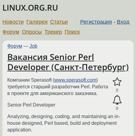
LINUX.ORG.RU
Новости
Галерея
Статьи
Регистрация
-
Вход
Форум
Опросы
Трекер
Поиск
Форум
—
Job
Вакансия Senior Perl
Developer (Санкт-Петербург)
Компании Sperasoft (
www.sperasoft.com
)
требуется старший разработчик Perl. Работа
0
в проекте для американского заказчика.
Senior Perl Developer
0
Analyzing, designing, coding, and maintaining an in-
house designed, Perl based, build and deployment
application.