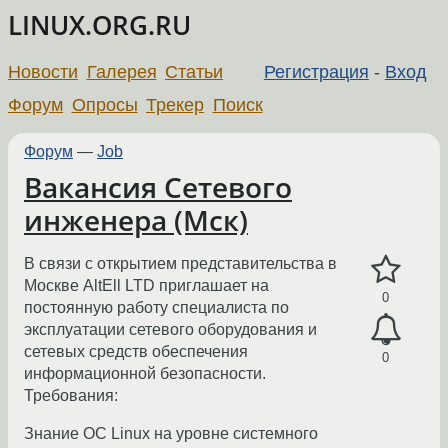
LINUX.ORG.RU
Новости
Галерея
Статьи
Регистрация
-
Вход
Форум
Опросы
Трекер
Поиск
Форум
—
Job
Вакансия Сетевого
инженера (Мск)
В связи с открытием представительства в
Москве AltEll LTD приглашает на
0
постоянную работу специалиста по
эксплуатации сетевого оборудования и
сетевых средств обеспечения
0
информационной безопасности.
Требования:
Знание ОС Linux на уровне системного