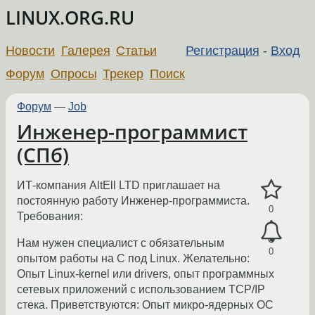
LINUX.ORG.RU
Новости
Галерея
Статьи
Регистрация
-
Вход
Форум
Опросы
Трекер
Поиск
Форум
—
Job
Инженер-программист
(СПб)
ИТ-компания AltEll LTD приглашает на
постоянную работу Инженер-программиста.
0
Требования:
Нам нужен специалист с обязательным
0
опытом работы на С под Linux. Желательно:
Опыт Linux-kernel или drivers, опыт программных
сетевых приложений с использованием TCP/IP
стека. Приветствуются: Опыт микро-ядерных ОС