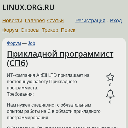
LINUX.ORG.RU
Новости
Галерея
Статьи
Регистрация
-
Вход
Форум
Опросы
Трекер
Поиск
Форум
—
Job
Прикладной программист
(СПб)
ИТ-компания AltEll LTD приглашает на
постоянную работу Прикладного
0
программиста.
Требования:
0
Нам нужен специалист с обязательным
опытом работы на С в области прикладного
программирования.