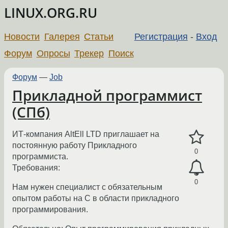
LINUX.ORG.RU
Новости
Галерея
Статьи
Регистрация
-
Вход
Форум
Опросы
Трекер
Поиск
Форум
—
Job
Прикладной программист
(СПб)
ИТ-компания AltEll LTD приглашает на
постоянную работу Прикладного
0
программиста.
Требования:
0
Нам нужен специалист с обязательным
опытом работы на С в области прикладного
программирования.