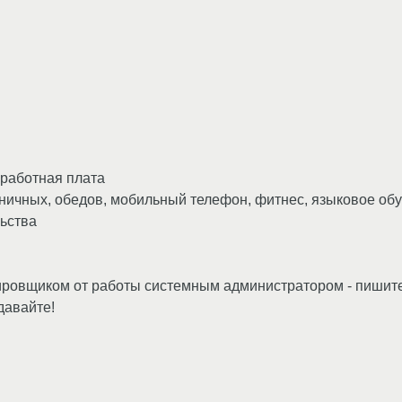
аработная плата
ьничных, обедов, мобильный телефон, фитнес, языковое об
льства
тировщиком от работы системным администратором - пишите
давайте!