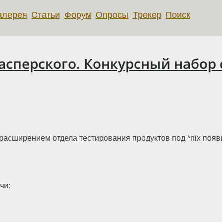
алерея
Статьи
Форум
Опросы
Трекер
Поиск
асперского. Конкурсный набор
 расширением отдела тестирования продуктов под *nix поя
чи: