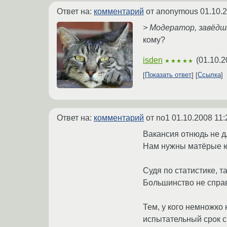
Ответ на:
комментарий
от anonymous
01.10.
> Модератор, завёдши
кому?
isden
(
01.10.2
★★★★★
Показать ответ
Ссылка
Ответ на:
комментарий
от no1
01.10.2008 11:
Вакансия отнюдь не д
Нам нужны матёрые ю
Судя по статистике, т
Большинство не справ
Тем, у кого немножко
испытательный срок с