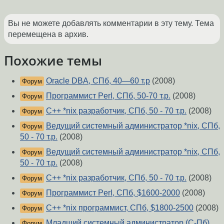
Вы не можете добавлять комментарии в эту тему. Тема
перемещена в архив.
Похожие темы
Oracle DBA, СПб, 40—60 т.р
(2008)
Форум
Программист Perl, СПб, 50-70 т.р.
(2008)
Форум
С++ *nix разработчик, СПб, 50 - 70 т.р.
(2008)
Форум
Ведущий системный администратор *nix, СПб,
Форум
50 - 70 т.р.
(2008)
Ведущий системный администратор *nix, СПб,
Форум
50 - 70 т.р.
(2008)
С++ *nix разработчик, СПб, 50 - 70 т.р.
(2008)
Форум
Программист Perl, СПб, $1600-2000
(2008)
Форум
С++ *nix программист, СПб, $1800-2500
(2008)
Форум
Младший системный администратор (С-Пб)
Форум