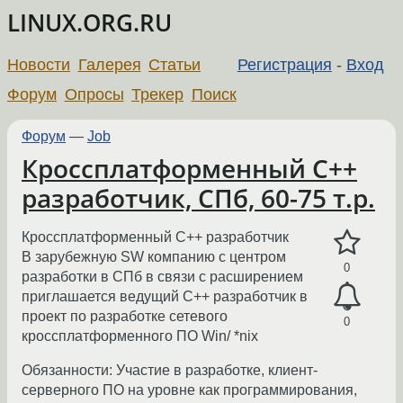
LINUX.ORG.RU
Новости
Галерея
Статьи
Регистрация
-
Вход
Форум
Опросы
Трекер
Поиск
Форум
—
Job
Кроссплатформенный С++
разработчик, СПб, 60-75 т.р.
Кроссплатформенный С++ разработчик
В зарубежную SW компанию с центром
0
разработки в СПб в связи с расширением
приглашается ведущий С++ разработчик в
проект по разработке сетевого
0
кроссплатформенного ПО Win/ *nix
Обязанности: Участие в разработке, клиент-
серверного ПО на уровне как программирования,