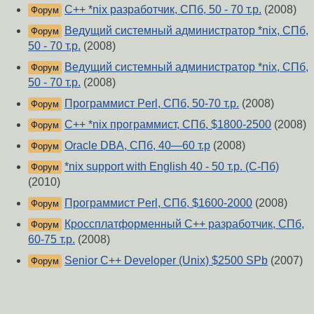
С++ *nix разработчик, СПб, 50 - 70 т.р.
(2008)
Форум
Ведущий системный администратор *nix, СПб,
Форум
50 - 70 т.р.
(2008)
Ведущий системный администратор *nix, СПб,
Форум
50 - 70 т.р.
(2008)
Программист Perl, СПб, 50-70 т.р.
(2008)
Форум
С++ *nix программист, СПб, $1800-2500
(2008)
Форум
Oracle DBA, СПб, 40—60 т.р
(2008)
Форум
*nix support with English 40 - 50 т.р. (С-Пб)
Форум
(2010)
Программист Perl, СПб, $1600-2000
(2008)
Форум
Кроссплатформенный С++ разработчик, СПб,
Форум
60-75 т.р.
(2008)
Senior С++ Developer (Unix) $2500 SPb
(2007)
Форум