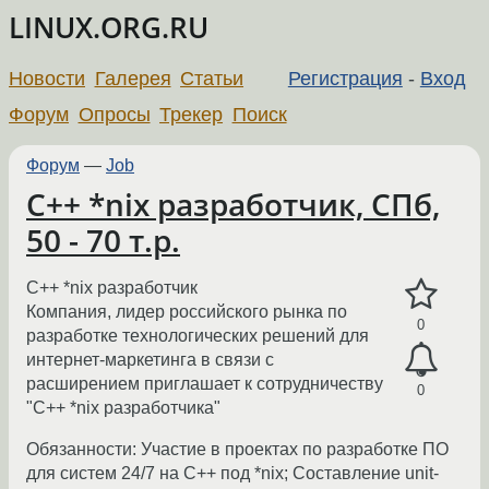
LINUX.ORG.RU
Новости
Галерея
Статьи
Регистрация
-
Вход
Форум
Опросы
Трекер
Поиск
Форум
—
Job
С++ *nix разработчик, СПб,
50 - 70 т.р.
С++ *nix разработчик
Компания, лидер российского рынка по
0
разработке технологических решений для
интернет-маркетинга в связи с
расширением приглашает к сотрудничеству
0
"С++ *nix разработчика"
Обязанности: Участие в проектах по разработке ПО
для систем 24/7 на С++ под *nix; Составление unit-