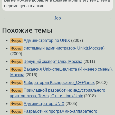
Вы не можете добавлять комментарии в эту тему. Тема
перемещена в архив.
←
Job
→
Похожие темы
Администратор по UNIX
(2007)
Форум
системный администратор- Unix(г.Москва)
Форум
(2009)
Ведущий эксперт Unix, Москва
(2011)
Форум
Вакансия Unix-специалиста (Инженер смены).
Форум
Москва
(2016)
Лаборатория Касперского_С++/Linux
(2012)
Форум
Прикладной разработчик индустриального
Форум
криптошлюза, Томск, С++ и Linux/Unix
(2018)
Администратор UNIX
(2005)
Форум
Разработчик программно-аппаратного
Форум