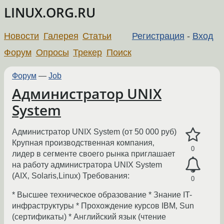
LINUX.ORG.RU
Новости
Галерея
Статьи
Регистрация
-
Вход
Форум
Опросы
Трекер
Поиск
Форум
—
Job
Администратор UNIX
System
Администратор UNIX System (от 50 000 руб)
Крупная производственная компания‚
0
лидер в сегменте своего рынка приглашает
на работу администратора UNIX System
(AIX‚ Solaris‚Linux) Требования:
0
* Высшее техническое образование * Знание IT-
инфраструктуры * Прохождение курсов IBM‚ Sun
(сертификаты) * Английский язык (чтение