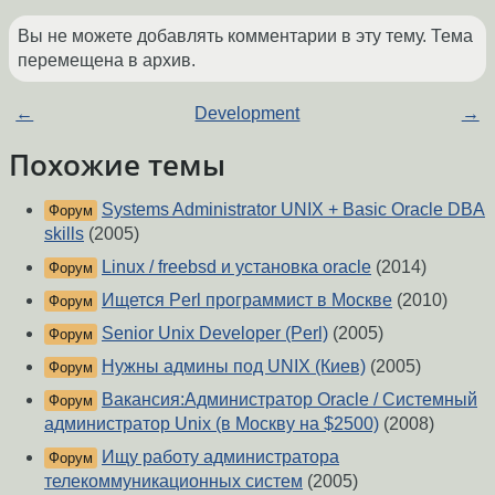
Вы не можете добавлять комментарии в эту тему. Тема
перемещена в архив.
←
Development
→
Похожие темы
Systems Administrator UNIX + Basic Oracle DBA
Форум
skills
(2005)
Linux / freebsd и установка oracle
(2014)
Форум
Ищется Perl программист в Москве
(2010)
Форум
Senior Unix Developer (Perl)
(2005)
Форум
Нужны админы под UNIX (Киев)
(2005)
Форум
Вакансия:Администратор Oracle / Системный
Форум
администратор Unix (в Москву на $2500)
(2008)
Ищу работу администратора
Форум
телекоммуникационных систем
(2005)