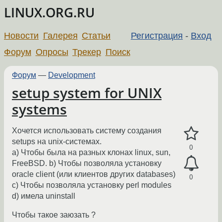
LINUX.ORG.RU
Новости
Галерея
Статьи
Регистрация
-
Вход
Форум
Опросы
Трекер
Поиск
Форум
—
Development
setup system for UNIX
systems
Хочется использовать систему создания
setups на unix-системах.
0
a) Чтобы была на разных клонах linux, sun,
FreeBSD. b) Чтобы позволяла установку
oracle client (или клиентов других databases)
0
c) Чтобы позволяла установку perl modules
d) имела uninstall
Чтобы такое заюзать ?