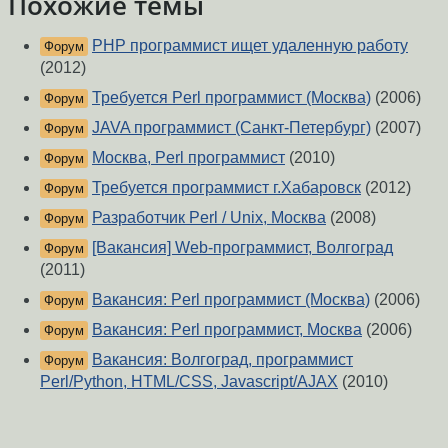
Похожие темы
PHP программист ищет удаленную работу
Форум
(2012)
Требуется Perl программист (Москва)
(2006)
Форум
JAVA программист (Санкт-Петербург)
(2007)
Форум
Москва, Perl программист
(2010)
Форум
Требуется программист г.Хабаровск
(2012)
Форум
Разработчик Perl / Unix, Москва
(2008)
Форум
[Вакансия] Web-программист, Волгоград
Форум
(2011)
Вакансия: Perl программист (Москва)
(2006)
Форум
Вакансия: Perl программист, Москва
(2006)
Форум
Вакансия: Волгоград, программист
Форум
Perl/Python, HTML/CSS, Javascript/AJAX
(2010)