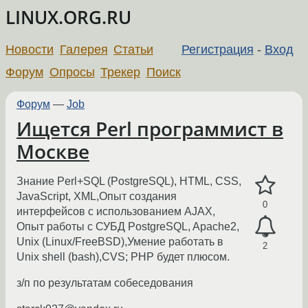
LINUX.ORG.RU
Новости
Галерея
Статьи
Регистрация
-
Вход
Форум
Опросы
Трекер
Поиск
Форум
—
Job
Ищется Perl программист в
Москве
Знание Perl+SQL (PostgreSQL), HTML, CSS,
JavaScript, XML,Опыт создания
0
интерфейсов с использованием AJAX,
Опыт работы с СУБД PostgreSQL, Apache2,
Unix (Linux/FreeBSD),Умение работать в
2
Unix shell (bash),CVS; PHP будет плюсом.
з/п по результатам собеседования