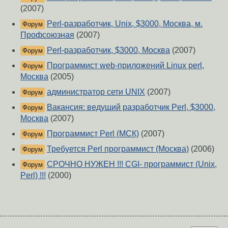
(2007)
Perl-разработчик, Unix, $3000, Москва, м.
Форум
Профсоюзная
(2007)
Perl-разработчик, $3000, Москва
(2007)
Форум
Программист web-приложений Linux perl,
Форум
Москва
(2005)
администратор cети UNIX
(2007)
Форум
Вакансия: ведущий разработчик Perl, $3000,
Форум
Москва
(2007)
Программист Perl (МСК)
(2007)
Форум
Требуется Perl программист (Москва)
(2006)
Форум
СРОЧНО НУЖЕН !!! CGI- программист (Unix,
Форум
Perl) !!!
(2000)