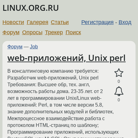
LINUX.ORG.RU
Новости
Галерея
Статьи
Регистрация
-
Вход
Форум
Опросы
Трекер
Поиск
Форум
—
Job
web-приложений, Unix perl
В консалтинговую компанию требуется:
Разработчик web-приложений, Unix perl
0
Требования: Высшее обр, тех. англ,
возможность работы дома. 23-35 лет. от 2
лет в программировании Unix/Linux web-
0
приложений: Perl, в том числе версии 5.8,
знание дополнительных модулей и библиотек,
Межпроцессное взаимодействие,работа с
протоколом HTML-страниц по шаблону;
Программирование приложений, использующих