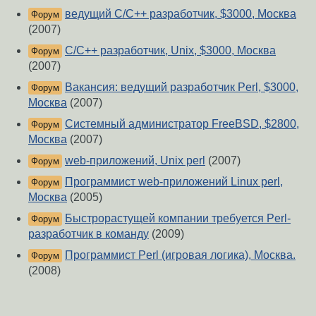
ведущий C/C++ разработчик, $3000, Москва
Форум
(2007)
C/C++ разработчик, Unix, $3000, Москва
Форум
(2007)
Вакансия: ведущий разработчик Perl, $3000,
Форум
Москва
(2007)
Системный администратор FreeBSD, $2800,
Форум
Москва
(2007)
web-приложений, Unix perl
(2007)
Форум
Программист web-приложений Linux perl,
Форум
Москва
(2005)
Быстрорастущей компании требуется Perl-
Форум
разработчик в команду
(2009)
Программист Perl (игровая логика), Москва.
Форум
(2008)