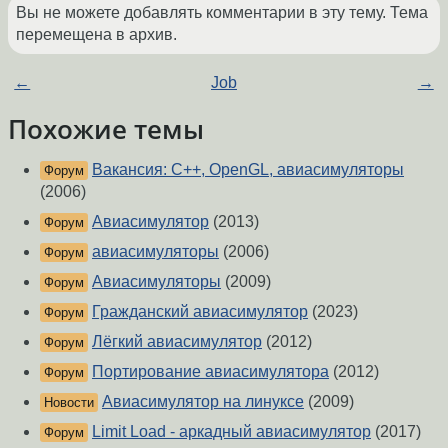
Вы не можете добавлять комментарии в эту тему. Тема
перемещена в архив.
←
Job
→
Похожие темы
Вакансия: C++, OpenGL, авиасимуляторы
Форум
(2006)
Авиасимулятор
(2013)
Форум
авиасимуляторы
(2006)
Форум
Авиасимуляторы
(2009)
Форум
Гражданский авиасимулятор
(2023)
Форум
Лёгкий авиасимулятор
(2012)
Форум
Портирование авиасимулятора
(2012)
Форум
Авиасимулятор на линуксе
(2009)
Новости
Limit Load - аркадный авиасимулятор
(2017)
Форум