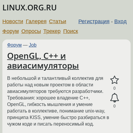
LINUX.ORG.RU
Новости
Галерея
Статьи
Регистрация
-
Вход
Форум
Опросы
Трекер
Поиск
Форум
—
Job
OpenGL, C++ и
авиасимуляторы
В небольшой и талантливый коллектив для
работы над новым проектом в области
0
авиасимуляторов требуются разработчики.
Требования: хорошее владение C++,
OpenGL, гибкость мышления и умение
0
работать в коллективе, понимание unix-way,
принципа KISS, умение быстро разбираться в
чужом коде и писать переносимый код.