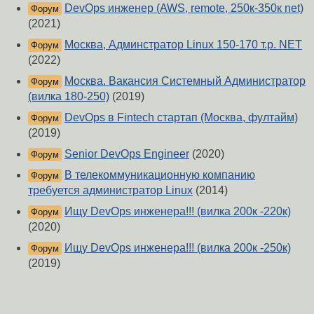
DevOps инженер (AWS, remote, 250к-350к net)
Форум
(2021)
Москва, Админстратор Linux 150-170 т.р. NET
Форум
(2022)
Москва. Вакансия Системный Администратор
Форум
(вилка 180-250)
(2019)
DevOps в Fintech стартап (Москва, фултайм)
Форум
(2019)
Senior DevOps Engineer
(2020)
Форум
В телекоммуникационную компанию
Форум
требуется администратор Linux
(2014)
Ищу DevOps инженера!!! (вилка 200к -220к)
Форум
(2020)
Ищу DevOps инженера!!! (вилка 200к -250к)
Форум
(2019)