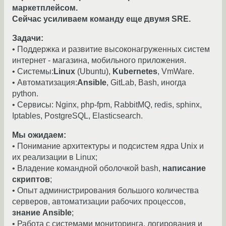
маркетплейсом.
Сейчас усиливаем команду еще двумя SRE.
Задачи:
• Поддержка и развитие высоконагруженных систем
интернет - магазина, мобильного приложения.
• Системы:
Linux
(Ubuntu),
Kubernetes
, VmWare.
• Автоматизация:
Ansible
, GitLab, Bash, иногда
python.
• Сервисы: Nginx, php-fpm, RabbitMQ, redis, sphinx,
Iptables, PostgreSQL, Elasticsearch.
Мы ожидаем:
• Понимание архитектуры и подсистем ядра Unix и
их реализации в Linux;
• Владение командной оболочкой bash,
написание
скриптов
;
• Опыт администрирования большого количества
серверов, автоматизации рабочих процессов,
знание Ansible
;
• Работа с системами мониторинга, логирования и