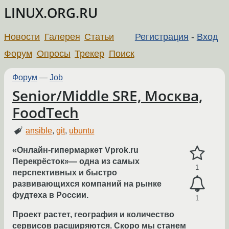
LINUX.ORG.RU
Новости
Галерея
Статьи
Регистрация
-
Вход
Форум
Опросы
Трекер
Поиск
Форум
—
Job
Senior/Middle SRE, Москва,
FoodTech
ansible
,
git
,
ubuntu
«Онлайн-гипермаркет Vprok.ru
Перекрёсток»— одна из самых
1
перспективных и быстро
развивающихся компаний на рынке
фудтеха в России.
1
Проект растет, география и количество
сервисов расширяются. Скоро мы станем