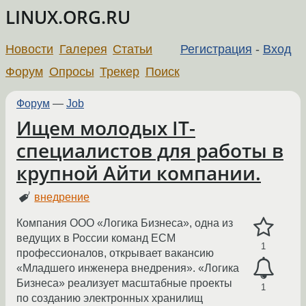
LINUX.ORG.RU
Новости
Галерея
Статьи
Регистрация
-
Вход
Форум
Опросы
Трекер
Поиск
Форум
—
Job
Ищем молодых IT-
специалистов для работы в
крупной Айти компании.
внедрение
Компания ООО «Логика Бизнеса», одна из
ведущих в России команд ECM
1
профессионалов, открывает вакансию
«Младшего инженера внедрения». «Логика
Бизнеса» реализует масштабные проекты
1
по созданию электронных хранилищ