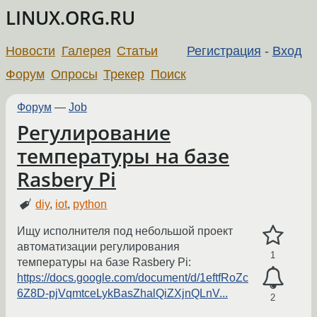
LINUX.ORG.RU
Новости
Галерея
Статьи
Регистрация
-
Вход
Форум
Опросы
Трекер
Поиск
Форум
—
Job
Регулирование
температуры на базе
Rasbery Pi
diy
,
iot
,
python
Ищу исполнителя под небольшой проект
автоматизации регулирования
1
температуры на базе Rasbery Pi:
https://docs.google.com/document/d/1eftfRoZc
6Z8D-pjVqmtceLykBasZhalQiZXjnQLnV...
2