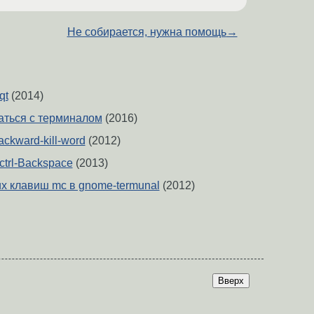
Не собирается, нужна помощь
→
qt
(2014)
аться с терминалом
(2016)
ackward-kill-word
(2012)
о ctrl-Backspace
(2013)
их клавиш mc в gnome-termunal
(2012)
Вверх