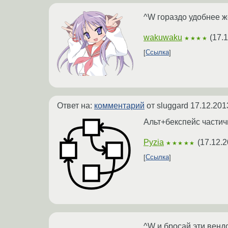
^W гораздо удобнее ж
wakuwaku
(
17.
★★★★
Ссылка
Ответ на:
комментарий
от sluggard
17.12.201
Альт+бекспейс частичн
Pyzia
(
17.12.2
★★★★★
Ссылка
^W и бросай эти вен