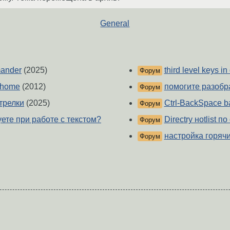
General
mander
(2025)
third level keys in 
Форум
l+home
(2012)
помогите разобр
Форум
трелки
(2025)
Ctrl-BackSpace b
Форум
ете при работе с текстом?
Directry нotlist п
Форум
настройка горяч
Форум