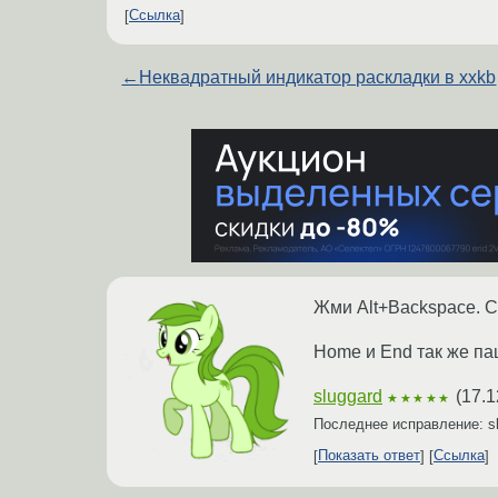
Ссылка
←
Неквадратный индикатор раскладки в xxkb
Жми Alt+Backspace. Ct
Home и End так же па
sluggard
(
17.1
★★★★★
Последнее исправление: s
Показать ответ
Ссылка