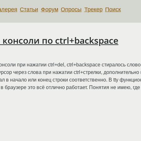
алерея
Статьи
Форум
Опросы
Трекер
Поиск
 консоли по ctrl+backspace
нсоли при нажатии ctrl+del, ctrl+backspace стиралось слово
рсор через слова при нажатии ctrl+стрелки, дополнительно 
ал в начало или конец строки соответственно. В tty функци
в браузере это всё отлично работает. Понятия не имею, где