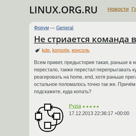
LINUX.ORG.RU
Новости
Г
Форум
—
General
Не стриается команда в
kde
,
konsole
,
консоль
Всем привет, предыстория такая, раньше в ко
перестало, также перестал перепрыгавать ку
реагировать на home, end, хотя раньше прег
остальное поломалось точно так же. Причём 
подскажите, куда копать?
Pyzia
★★★★★
17.12.2013 22:36:17 +00:00