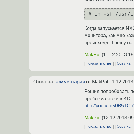
# ln -sf /usr/l
Когда запускается NX
монитора, как мне ка
происходит. Грешу на 
MakPol
(
11.12.2013 19
Показать ответ
Ссылка
Ответ на:
комментарий
от MakPol
11.12.2013
Решил попробовать по
проблема что и в KDE
http://youtu.be/0B5T
MakPol
(
12.12.2013 09
Показать ответ
Ссылка