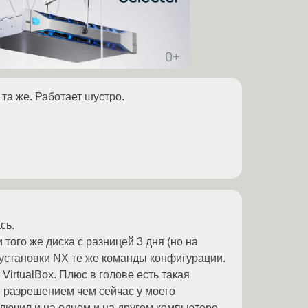
та же. Работает шустро.
сь.
того же диска с разницей 3 дня (но на
 установки NX те же команды конфигурации.
VirtualBox. Плюс в голове есть такая
м разрешением чем сейчас у моего
тключил и на одном и на другом компьютере