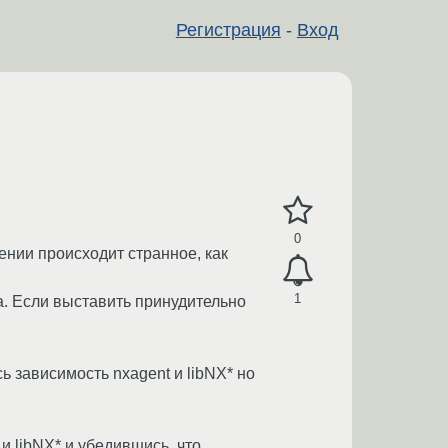
Регистрация
-
Вход
0
ении происходит странное, как
1
а. Если выставить принудительно
ь зависимость nxagent и libNX* но
и libNX* и убедившись, что