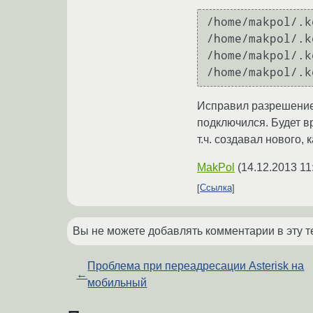
/home/makpol/.k
/home/makpol/.k
/home/makpol/.k
/home/makpol/.k
Исправил разрешение 
подключился. Будет вр
т.ч. создавал нового,
MakPol
(
14.12.2013 11
Ссылка
Вы не можете добавлять комментарии в эту т
Проблема при переадресации Asterisk на
←
мобильный