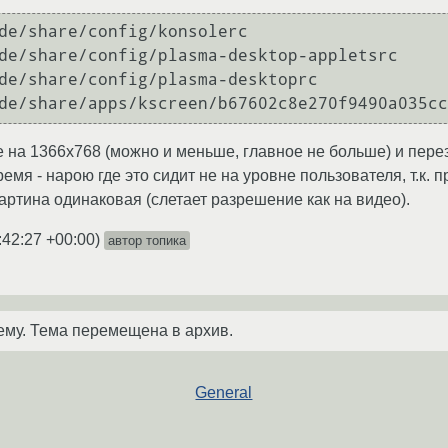
de/share/config/konsolerc

de/share/config/plasma-desktop-appletsrc

de/share/config/plasma-desktoprc

de/share/apps/kscreen/b67602c8e270f9490a035cc
на 1366х768 (можно и меньше, главное не больше) и перез
емя - нарою где это сидит не на уровне пользователя, т.к. 
 картина одинаковая (слетает разрешение как на видео).
:42:27 +00:00
)
автор топика
ему. Тема перемещена в архив.
General