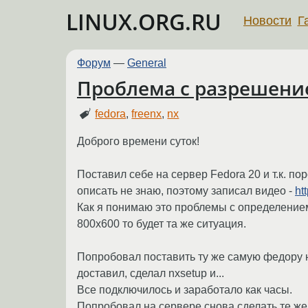
LINUX.ORG.RU
Новости
Г
Форум
—
General
Проблема с разрешени
fedora
,
freenx
,
nx
Доброго времени суток!
Поставил себе на сервер Fedora 20 и т.к. п
описать не знаю, поэтому записал видео -
ht
Как я понимаю это проблемы с определением
800х600 то будет та же ситуация.
Попробовал поставить ту же самую федору на
доставил, сделал nxsetup и...
Все подключилось и заработало как часы.
Попробовал на сервере снова сделать те же 