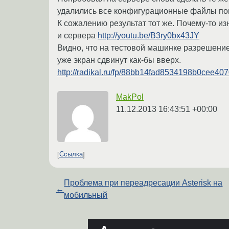
удалились все конфигурационные файлы поп
К сожалению результат тот же. Почему-то и
и сервера
http://youtu.be/B3ry0bx43JY
Видно, что на тестовой машинке разрешение
уже экран сдвинут как-бы вверх.
http://radikal.ru/fp/88bb14fad8534198b0cee4
MakPol
11.12.2013 16:43:51 +00:00
Ссылка
Проблема при переадресации Asterisk на
←
мобильный