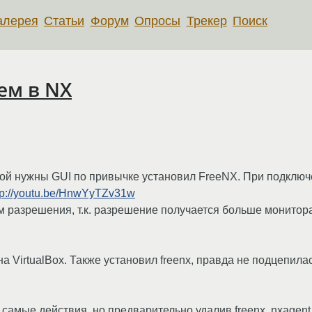
алерея
Статьи
Форум
Опросы
Трекер
Поиск
ем в NX
орой нужны GUI по привычке установил FreeNX. При подключ
tp://youtu.be/HnwYyTZv31w
 разрешения, т.к. разрешение получается больше монитор
 VirtualBox. Также установил freenx, правда не подцепилас
самые действия, но предварительно удалив freenx, nxagent 