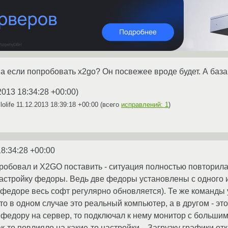
а если попробовать x2go? Он посвежее вроде будет. А база 
2013 18:34:28 +00:00
)
lolife
11.12.2013 18:39:18 +00:00
(всего
исправлений: 1
)
18:34:28 +00:00
 Пробовал и X2GO поставить - ситуация полностью повторила
настройку федоры. Ведь две федоры установлены с одного и 
федоре весь софт регулярно обновляется). Те же команды
то в одном случае это реальный компьютер, а в другом - это 
л федору на сервер, то подключал к нему монитор с больши
ак-то повлияло на какие-то настройки... Загрузку графики о