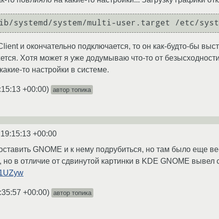
ib/systemd/system/multi-user.target /etc/syst
Client и окончательно подключается, то он как-будто-бы вы
жется. Хотя может я уже додумываю что-то от безысходност
какие-то настройки в системе.
:15:13 +00:00
)
автор топика
 19:15:13 +00:00
ставить GNOME и к нему подрубиться, но там было еще весе
, но в отличие от сдвинутой картинки в KDE GNOME вывел
Cb1UZyw
:35:57 +00:00
)
автор топика