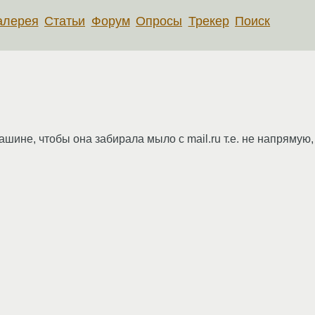
алерея
Статьи
Форум
Опросы
Трекер
Поиск
машине, чтобы она забирала мыло с mail.ru т.е. не напрямую,