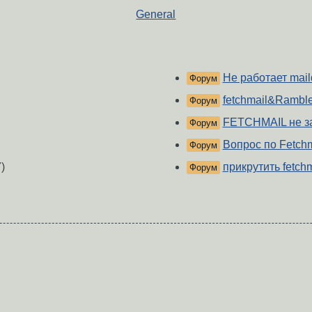
General
Не работает maild
Форум
fetchmail&Ramble
Форум
FETCHMAIL не з
Форум
Вопрос по Fetchm
Форум
)
прикрутить fetchm
Форум