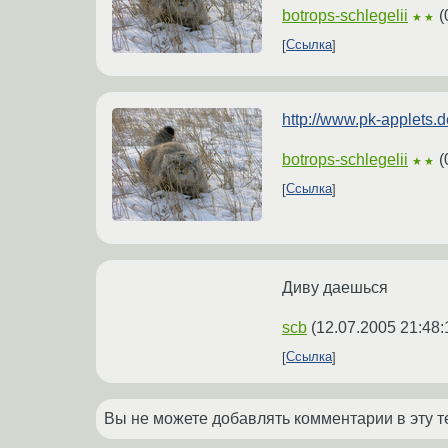
botrops-schlegelii
(
★★
Ссылка
http://www.pk-applets.d
botrops-schlegelii
(
★★
Ссылка
Диву даешься
scb
(
12.07.2005 21:48:
Ссылка
Вы не можете добавлять комментарии в эту т