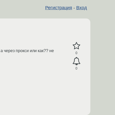
Регистрация
-
Вход
 а через прокси или как?? не
0
0