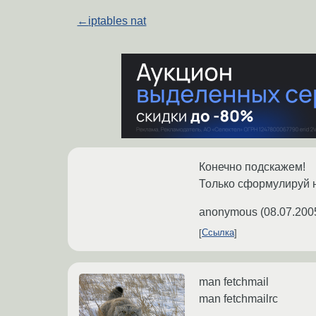
←
iptables nat
Конечно подскажем!
Только сформулируй н
anonymous
(
08.07.200
Ссылка
man fetchmail
man fetchmailrc