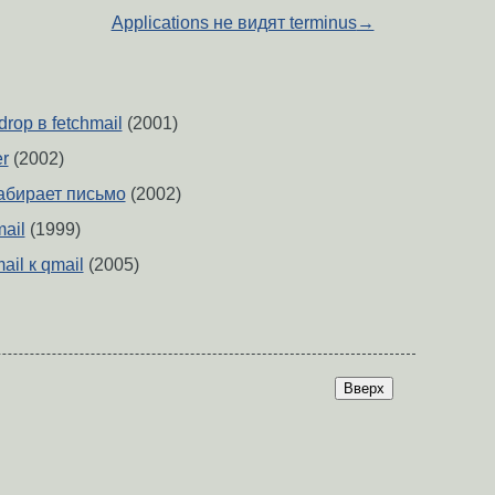
Applications не видят terminus
→
rop в fetchmail
(2001)
r
(2002)
абирает письмо
(2002)
ail
(1999)
ail к qmail
(2005)
Вверх