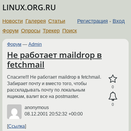
LINUX.ORG.RU
Новости
Галерея
Статьи
Регистрация
-
Вход
Форум
Опросы
Трекер
Поиск
Форум
—
Admin
Не работает maildrop в
fetchmail
Спасите!!! Не работает maildrop в fetchmail.
Забирает почту и вместо того, чтобы
0
расскладывать почту по локальным
ящикам, валит все на postmaster.
0
anonymous
08.12.2001 20:52:32 +00:00
Ссылка