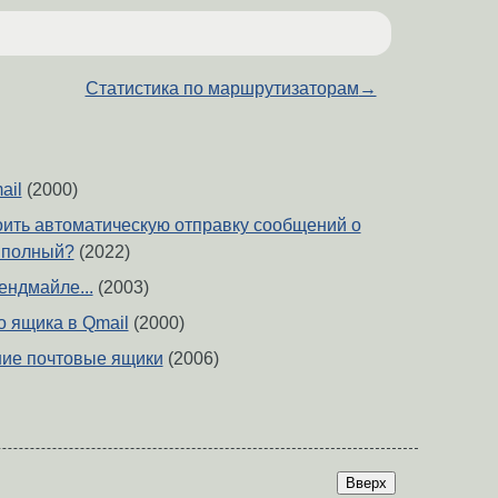
Статистика по маршрутизаторам
→
ail
(2000)
роить автоматическую отправку сообщений о
к полный?
(2022)
ендмайле...
(2003)
о ящика в Qmail
(2000)
шие почтовые ящики
(2006)
Вверх