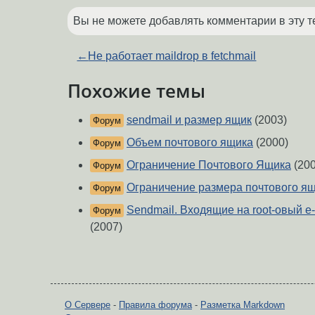
Вы не можете добавлять комментарии в эту т
←
Не работает maildrop в fetchmail
Похожие темы
sendmail и размер ящик
(2003)
Форум
Объем почтового ящика
(2000)
Форум
Ограничение Почтового Ящика
(200
Форум
Ограничение размера почтового я
Форум
Sendmail. Входящие на root-овый e-m
Форум
(2007)
О Сервере
-
Правила форума
-
Разметка Markdown