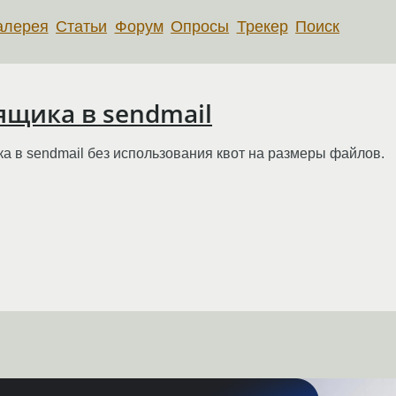
алерея
Статьи
Форум
Опросы
Трекер
Поиск
щика в sendmail
ка в sendmail без использования квот на размеры файлов.