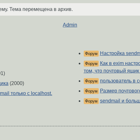
ему. Тема перемещена в архив.
Admin
Настройка sendm
Форум
Как в exim наст
Форум
том, что почтовый ящи
1)
пользователь в с
Форум
щика
(2000)
Размер почтовог
Форум
ail только с localhost.
sendmail и боль
Форум