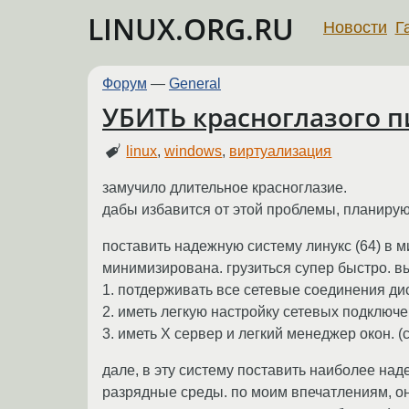
LINUX.ORG.RU
Новости
Г
Форум
—
General
УБИТЬ красноглазого 
linux
,
windows
,
виртуализация
замучило длительное красноглазие.
дабы избавится от этой проблемы, планиру
поставить надежную систему линукс (64) в 
минимизирована. грузиться супер быстро. в
1. потдерживать все сетевые соединения ди
2. иметь легкую настройку сетевых подключ
3. иметь Х сервер и легкий менеджер окон. 
дале, в эту систему поставить наиболее наде
разрядные среды. по моим впечатлениям, они