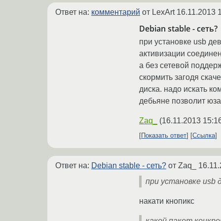
Ответ на:
комментарий
от LexArt
16.11.2013 
Debian stable - сеть?
при установке usb дев
активизации соединен
а без сетевой поддерж
скормить загодя скаче
диска. надо искать ко
дебьяне позволит юза
Zaq_
(
16.11.2013 15:1
Показать ответ
Ссылка
Ответ на:
Debian stable - сеть?
от Zaq_
16.11.
при установке usb 
накати кнопикс
какой пакет конкре