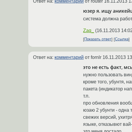
Ответ на:
комментарий
от router
16.11.2013 1
юзер я. ищу аникей
система должна работат
Zaq_
(
16.11.2013 14:0
Показать ответ
Ссылка
Ответ на:
комментарий
от fornlr
16.11.2013 13
это не есть факт, мс
нужно пользовать винд
кроме того, убунтя, н
пакета (индикатор на
т.п.
про обновления вообщ
юзаю 2 убунти - одна 
свежих версий, ухитр
языке, отказывют вай-
это меня достало.