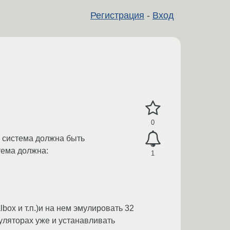
Регистрация
-
Вход
0
. система должна быть
тема должна:
1
box и т.п.)и на нем эмулировать 32
уляторах уже и устанавливать