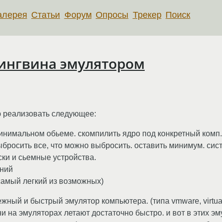
алерея
Статьи
Форум
Опросы
Трекер
Поиск
пингвина эмулятором
ю реализовать следующее:
минимальном обьеме. скомпилить ядро под конкретный комп
ыбросить все, что можно выбросить. оставить минимум. сис
ски и сьемные устройства.
ений
(самый легкий из возможных)
жный и быстрый эмулятор компьютера. (типа vmware, virtual
 на эмуляторах летают достаточно быстро. и вот в этих эм