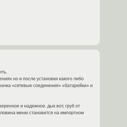
ить.
ениях но и после установки какого либо
начка «сетевые соединения» «батарейки» и
веренное и надежное. дык вот, груб от
 половина меню становится на импортном