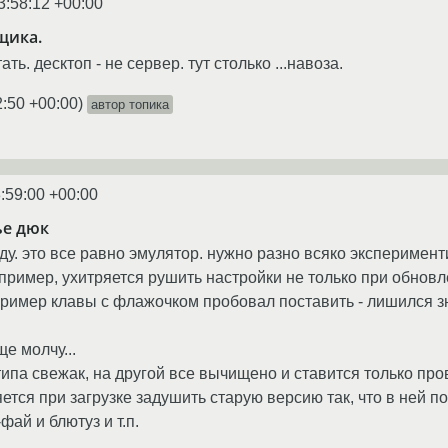
3:58:12 +00:00
щика.
ь. десктоп - не сервер. тут столько ...навоза.
2:50 +00:00
)
автор топика
:59:00 +00:00
ье дюк
у. это все равно эмулятор. нужно разно всяко эксперимент
апример, ухитряется рушить настройки не только при обновл
пример клавы с флажочком пробовал поставить - лишился з
е молчу...
типа свежак, на другой все вычищено и ставится только про
яется при загрузке задушить старую версию так, что в ней
фай и блютуз и т.п.