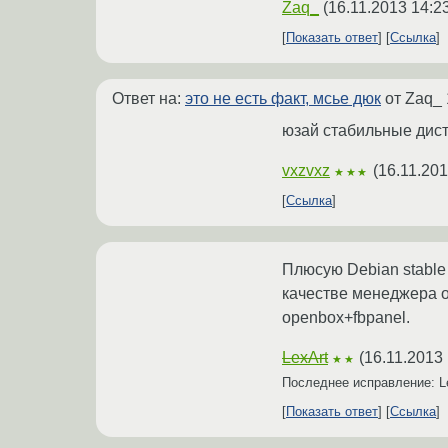
Zaq_
(
16.11.2013 14:2
Показать ответ
Ссылка
Ответ на:
это не есть факт, мсье дюк
от Zaq_
юзай стабильные дистр
vxzvxz
(
16.11.201
★★★
Ссылка
Плюсую Debian stable +
качестве менеджера ок
openbox+fbpanel.
LexArt
(
16.11.2013 
★★
Последнее исправление: L
Показать ответ
Ссылка