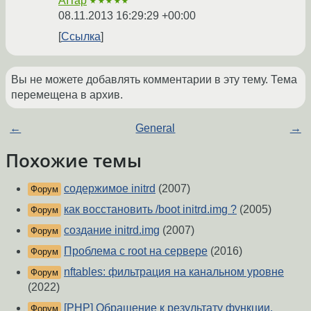
AITap
★★★★★
08.11.2013 16:29:29 +00:00
Ссылка
Вы не можете добавлять комментарии в эту тему. Тема
перемещена в архив.
←
General
→
Похожие темы
содержимое initrd
(2007)
Форум
как восстановить /boot initrd.img ?
(2005)
Форум
создание initrd.img
(2007)
Форум
Проблема с root на сервере
(2016)
Форум
nftables: фильтрация на канальном уровне
Форум
(2022)
[PHP] Обращение к результату функции.
Форум