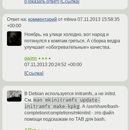
Показать ответ
Ссылка
Ответ на:
комментарий
от mbwa
07.11.2013 15:58:35
+00:00
Ноябрь, на улице холодно, вот народ и
потянулся к компам греться. А сборка ведра
улучшает «обогревательные» качества.
gwinn
★★★★
07.11.2013 20:24:52 +00:00
Ссылка
В Debian используется initramfs, а не initrd.
man mkinitramfs update-
См.
initramfs make-kpkg
. А /usr/share/bash-
completion/completions/mkinitrd - это файл
помощи подсказкам по TAB для bash.