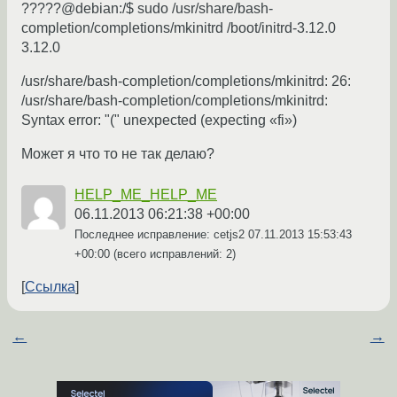
?????@debian:/$ sudo /usr/share/bash-
completion/completions/mkinitrd /boot/initrd-3.12.0
3.12.0
/usr/share/bash-completion/completions/mkinitrd: 26:
/usr/share/bash-completion/completions/mkinitrd:
Syntax error: "(" unexpected (expecting «fi»)
Может я что то не так делаю?
HELP_ME_HELP_ME
06.11.2013 06:21:38 +00:00
Последнее исправление: cetjs2
07.11.2013 15:53:43
+00:00
(всего исправлений: 2)
Ссылка
←
→