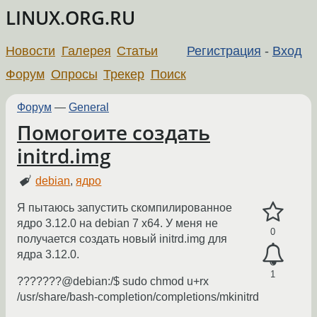
LINUX.ORG.RU
Новости
Галерея
Статьи
Регистрация
-
Вход
Форум
Опросы
Трекер
Поиск
Форум
—
General
Помогоите создать
initrd.img
debian
,
ядро
Я пытаюсь запустить скомпилированное
ядро 3.12.0 на debian 7 x64. У меня не
0
получается создать новый initrd.img для
ядра 3.12.0.
1
???????@debian:/$ sudo chmod u+rx
/usr/share/bash-completion/completions/mkinitrd