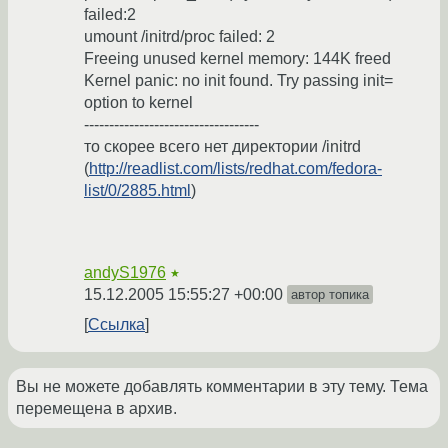
failed:2
umount /initrd/proc failed: 2
Freeing unused kernel memory: 144K freed
Kernel panic: no init found. Try passing init=
option to kernel
-----------------------------------
то скорее всего нет директории /initrd
(
http://readlist.com/lists/redhat.com/fedora-
list/0/2885.html
)
andyS1976
★
15.12.2005 15:55:27 +00:00
автор топика
Ссылка
Вы не можете добавлять комментарии в эту тему. Тема
перемещена в архив.