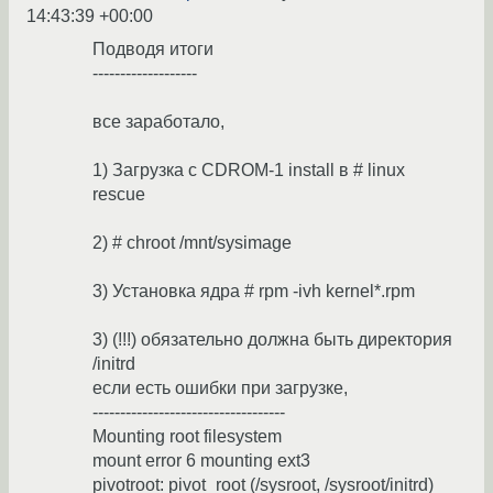
14:43:39 +00:00
Подводя итоги
-------------------
все заработало,
1) Загрузка c CDROM-1 install в # linux
rescue
2) # chroot /mnt/sysimage
3) Установка ядра # rpm -ivh kernel*.rpm
3) (!!!) обязательно должна быть директория
/initrd
если есть ошибки при загрузке,
-----------------------------------
Mounting root filesystem
mount error 6 mounting ext3
pivotroot: pivot_root (/sysroot, /sysroot/initrd)