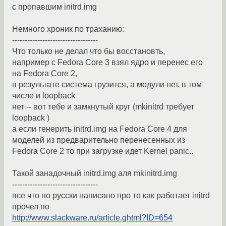
c пропавшим initrd.img
Немного хроник по траxaнию:
----------------------------------
Что только не делал что бы восстановть,
например с Fedora Core 3 взял ядро и перенес его
на Fedora Core 2,
в результате система грузится, а модули нет, в том
числе и loopback
нет -- вот тебе и замкнутый круг (mkinitrd требует
loopback )
а если генерить initrd.img на Fedora Core 4 для
моделей из предварительно перенесенных из
Fedora Core 2 то при загрузке идет Kernel panic..
Такой занадочный initrd.img аля mkinitrd.img
----------------------------------
все что по русски написано про то как работает initrd
прочел по
http://www.slackware.ru/article.ghtml?ID=654