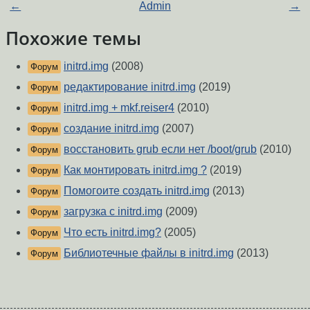
←
Admin
→
Похожие темы
initrd.img
(2008)
Форум
редактирование initrd.img
(2019)
Форум
initrd.img + mkf.reiser4
(2010)
Форум
создание initrd.img
(2007)
Форум
восстановить grub если нет /boot/grub
(2010)
Форум
Как монтировать initrd.img ?
(2019)
Форум
Помогоите создать initrd.img
(2013)
Форум
загрузка с initrd.img
(2009)
Форум
Что есть initrd.img?
(2005)
Форум
Библиотечные файлы в initrd.img
(2013)
Форум