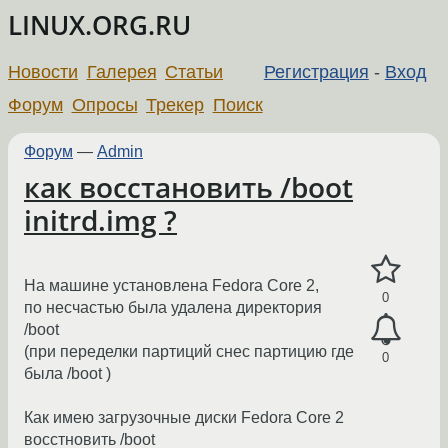
LINUX.ORG.RU
Новости
Галерея
Статьи
Регистрация
-
Вход
Форум
Опросы
Трекер
Поиск
Форум
—
Admin
как восстановить /boot
initrd.img ?
На машине установлена Fedora Core 2,
0
по несчастью была удалена директория
/boot
(при переделки партиций снес партицию где
0
была /boot )
Как имею загрузочные диски Fedora Core 2
восстновить /boot