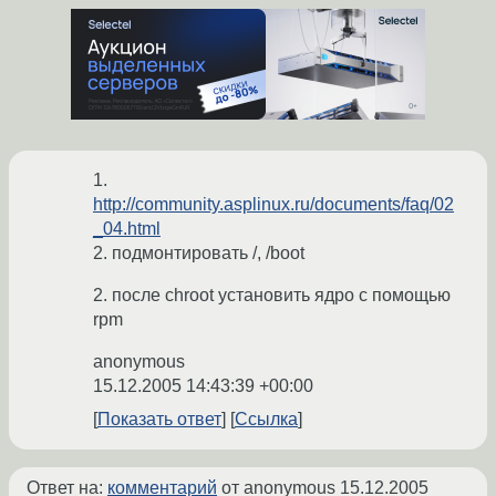
1.
http://community.asplinux.ru/documents/faq/02
_04.html
2. подмонтировать /, /boot
2. после chroot установить ядро с помощью
rpm
anonymous
15.12.2005 14:43:39 +00:00
Показать ответ
Ссылка
Ответ на:
комментарий
от anonymous
15.12.2005