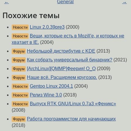
←
General
→
Похожие темы
Linux 2.0.39pre3
(2000)
Новости
Вещи, которые есть в Mozill'е, и которых не
Новости
хватает в IE.
(2004)
Небольшой дистрибутив с KDE
(2013)
Форум
Как собрать универсальный бинарник?
(2021)
Форум
[ArchLinux][QMMP]Феерия! О_О
(2009)
Форум
Наше всё. Расширяем кругозор.
(2013)
Форум
Gentoo Linux 2004.1
(2004)
Новости
Релиз Wine 3.0
(2018)
Новости
Выпуск RTK GNU/Linux 0.7a3 «Феникс»
Новости
(2008)
Работа программистом для начинающих
Форум
(2018)