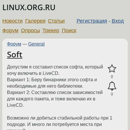
LINUX.ORG.RU
Новости
Галерея
Статьи
Регистрация
-
Вход
Форум
Опросы
Трекер
Поиск
Форум
—
General
Soft
Допустим я составил список софта, который
хочу включить в LiveCD.
0
Вариант 1: Беру бинарники этого софта и
необходимые для него библиотеки.
Вариант 2: Составляю список зависимостей
0
для каждого пакета, и тоже включаю их в
LiveCD.
Возможно ли добиться стабильной работы при 1
подходе. И много ли потребуется места при