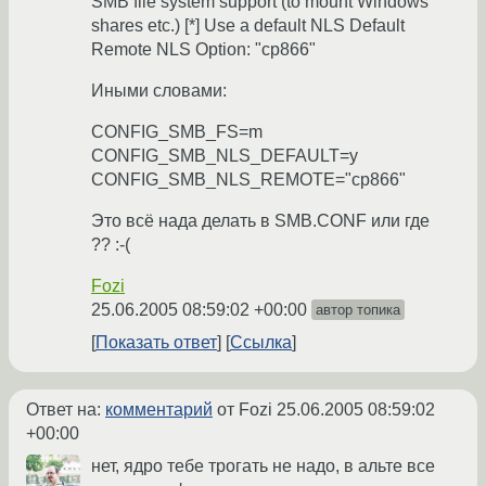
SMB file system support (to mount Windows
shares etc.) [*] Use a default NLS Default
Remote NLS Option: "cp866"
Иными словами:
CONFIG_SMB_FS=m
CONFIG_SMB_NLS_DEFAULT=y
CONFIG_SMB_NLS_REMOTE="cp866"
Это всё нада делать в SMB.CONF или где
?? :-(
Fozi
25.06.2005 08:59:02 +00:00
автор топика
Показать ответ
Ссылка
Ответ на:
комментарий
от Fozi
25.06.2005 08:59:02
+00:00
нет, ядро тебе трогать не надо, в альте все