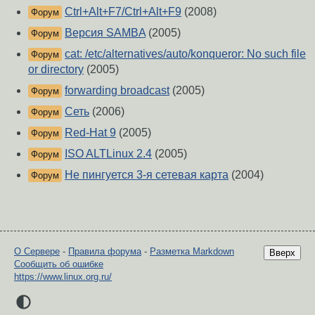
Ctrl+Alt+F7/Ctrl+Alt+F9
(2008)
Форум
Версия SAMBA
(2005)
Форум
cat: /etc/alternatives/auto/konqueror: No such file
Форум
or directory
(2005)
forwarding broadcast
(2005)
Форум
Сеть
(2006)
Форум
Red-Hat 9
(2005)
Форум
ISO ALTLinux 2.4
(2005)
Форум
Не пингуется 3-я сетевая карта
(2004)
Форум
О Сервере
-
Правила форума
-
Разметка Markdown
Вверх
Сообщить об ошибке
https://www.linux.org.ru/