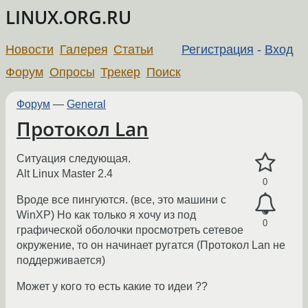
LINUX.ORG.RU
Новости
Галерея
Статьи
Регистрация
-
Вход
Форум
Опросы
Трекер
Поиск
Форум
—
General
Протокол Lan
Ситуация следующая.
Alt Linux Master 2.4
0
Вроде все пингуются. (все, это машини с
WinXP) Но как только я хочу из под
0
графической оболочки просмотреть сетевое
окружение, то он начинает ругатся (Протокол Lan не
поддерживается)
Может у кого то есть какие то идеи ??